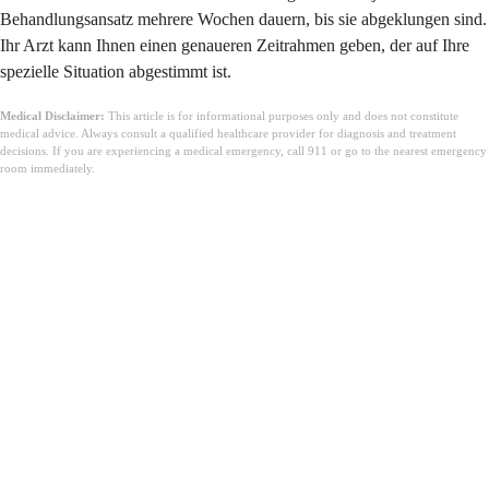
Behandlungsansatz mehrere Wochen dauern, bis sie abgeklungen sind.
Ihr Arzt kann Ihnen einen genaueren Zeitrahmen geben, der auf Ihre
spezielle Situation abgestimmt ist.
Medical Disclaimer:
This article is for informational purposes only and does not constitute
medical advice. Always consult a qualified healthcare provider for diagnosis and treatment
decisions. If you are experiencing a medical emergency, call 911 or go to the nearest emergency
room immediately.