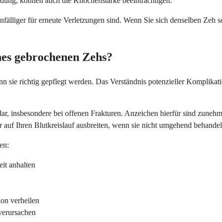
ndung, können auch die Knochenstärke beeinträchtigen.
fälliger für erneute Verletzungen sind. Wenn Sie sich denselben Zeh 
nes gebrochenen Zehs?
n sie richtig gepflegt werden. Das Verständnis potenzieller Komplikat
 dar, insbesondere bei offenen Frakturen. Anzeichen hierfür sind zune
auf Ihren Blutkreislauf ausbreiten, wenn sie nicht umgehend behandel
en:
it anhalten
ion verheilen
verursachen