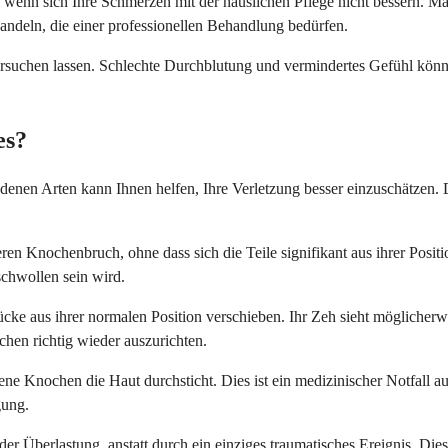
, wenn sich Ihre Schmerzen mit der häuslichen Pflege nicht bessern. M
ndeln, die einer professionellen Behandlung bedürfen.
uchen lassen. Schlechte Durchblutung und vermindertes Gefühl können
es?
hiedenen Arten kann Ihnen helfen, Ihre Verletzung besser einzuschätze
ren Knochenbruch, ohne dass sich die Teile signifikant aus ihrer Positi
chwollen sein wird.
tücke aus ihrer normalen Position verschieben. Ihr Zeh sieht möglich
chen richtig wieder auszurichten.
e Knochen die Haut durchsticht. Dies ist ein medizinischer Notfall au
gung.
der Überlastung, anstatt durch ein einziges traumatisches Ereignis. Di