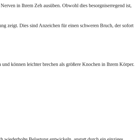
Nerven in Ihrem Zeh ausüben. Obwohl dies besorgniserregend ist,
ung zeigt. Dies sind Anzeichen für einen schweren Bruch, der sofort
n und können leichter brechen als größere Knochen in Ihrem Körper.
ch wiederholte Belastung entwickeln, anstatt durch ein einziges