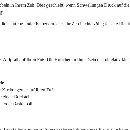
beln in Ihrem Zeh. Dies geschieht, wenn Schwellungen Druck auf die 
gt.
ie Haut ragt, oder bemerken, dass Ihr Zeh in eine völlig falsche Richt
 Aufprall auf Ihren Fuß. Die Knochen in Ihren Zehen sind relativ klei
nde
r Küchengeräte auf Ihren Fuß
r einen Bordstein
l oder Basketball
aufsportarten können zu Stressfrakturen führen, die sich allmählich dur