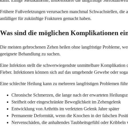
kann. Einige Medikamente, insbesondere die langfristige Steroidanwe
Frühere Fußverletzungen verursachen manchmal Schwachstellen, die an
anfälliger für zukünftige Frakturen gemacht haben.
Was sind die möglichen Komplikationen ei
Die meisten gebrochenen Zehen heilen ohne langfristige Probleme, wen
geeignete Behandlung zu suchen.
Eine Infektion stellt die schwerwiegendste unmittelbare Komplikation
Fieber. Infektionen können sich auf das umgebende Gewebe oder sogar 
Eine schlechte Heilung kann zu mehreren langfristigen Problemen führ
Chronische Schmerzen, die lange nach der erwarteten Heilungsze
Steifheit oder eingeschränkte Beweglichkeit im Zehengelenk
Entwicklung von Arthritis im verletzten Gelenk Jahre später
Permanente Deformität, wenn die Knochen in der falschen Posit
Nervenschäden, die anhaltendes Taubheitsgefühl oder Kribbeln 