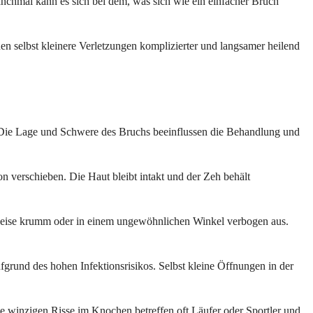
anchmal kann es sich bei dem, was sich wie ein einfacher Bruch
 selbst kleinere Verletzungen komplizierter und langsamer heilend
n. Die Lage und Schwere des Bruchs beeinflussen die Behandlung und
on verschieben. Die Haut bleibt intakt und der Zeh behält
erweise krumm oder in einem ungewöhnlichen Winkel verbogen aus.
fgrund des hohen Infektionsrisikos. Selbst kleine Öffnungen in der
ese winzigen Risse im Knochen betreffen oft Läufer oder Sportler und