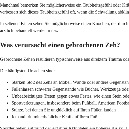
Manchmal bemerken Sie möglicherweise ein Taubheitsgefühl oder Krib
verbessert sich dieses Taubheitsgefühl oft, wenn die Schwellung abklin
In seltenen Fällen sehen Sie möglicherweise einen Knochen, der durch d
ärztlich behandelt werden muss.
Was verursacht einen gebrochenen Zeh?
Gebrochene Zehen resultieren typischerweise aus direktem Trauma oder
Die häufigsten Ursachen sind:
Starken Stoß des Zehs an Möbel, Wände oder andere Gegenstä
Fallenlassen schwerer Gegenstände wie Bücher, Werkzeuge ode
Unbeabsichtigtes Treten gegen etwas Festes, wie einen Stein ode
Sportverletzungen, insbesondere beim Fußball, American Footbal
Stürze, bei denen Sie unglücklich auf Ihren Füßen landen
Jemand tritt mit erheblicher Kraft auf Ihren Fuß
Sportler haben aufgrund der Art ihrer Aktivitäten ein höheres Risiko. L