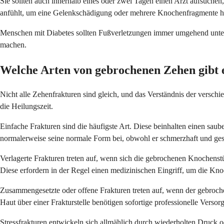
Sie sollten auch innerhalb eines oder zwei Tagen einen Arzt aufsuchen
anfühlt, um eine Gelenkschädigung oder mehrere Knochenfragmente ha
Menschen mit Diabetes sollten Fußverletzungen immer umgehend unters
machen.
Welche Arten von gebrochenen Zehen gibt 
Nicht alle Zehenfrakturen sind gleich, und das Verständnis der versc
die Heilungszeit.
Einfache Frakturen sind die häufigste Art. Diese beinhalten einen saube
normalerweise seine normale Form bei, obwohl er schmerzhaft und ges
Verlagerte Frakturen treten auf, wenn sich die gebrochenen Knochens
Diese erfordern in der Regel einen medizinischen Eingriff, um die Kno
Zusammengesetzte oder offene Frakturen treten auf, wenn der gebrochen
Haut über einer Frakturstelle benötigen sofortige professionelle Versor
Stressfrakturen entwickeln sich allmählich durch wiederholten Druck o