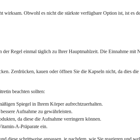
ht wirksam. Obwohl es nicht die stärkste verfügbare Option ist, ist es
 der Regel einmal täglich zu Ihrer Hauptmahlzeit. Die Einnahme mit Na
ucken. Zerdrücken, kauen oder öffnen Sie die Kapseln nicht, da dies 
tretin beachten sollten:
mäßigen Spiegel in Ihrem Körper aufrechtzuerhalten.
e bessere Aufnahme zu gewährleisten.
dukten, da diese die Aufnahme verringern können.
tamin-A-Präparate ein.
und diese schrittweise anpassen, je nachdem, wie Sie reagieren und wel