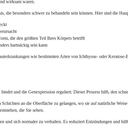
hend wirksam waren.
s, die besonders schwer zu behandeln sein können. Hier sind die Haup
eckt
verursacht
rm, die den größten Teil Ihres Körpers betrifft
onders hartnäckig sein kann
auterkrankungen wie bestimmten Arten von Ichthyose- oder Keratose-Er
bindet und die Genexpression reguliert. Dieser Prozess hilft, den schnell
Schichten an die Oberfläche zu gelangen, wo sie auf natürliche Weise 
ntstehen, die Sie sehen.
amen und sich normaler zu verhalten. Es reduziert Entzündungen und hi