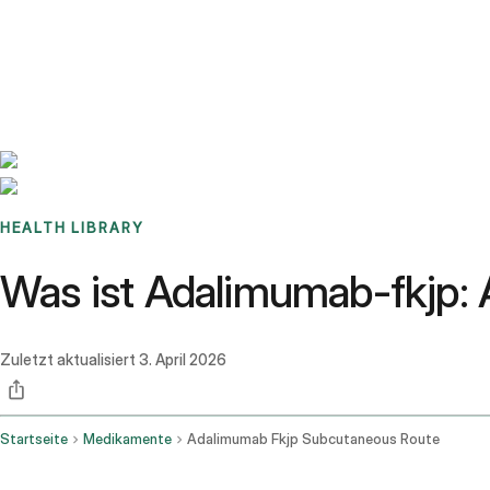
Benchmarks
Stories
FAQ
Sign up / Log in
HEALTH LIBRARY
Was ist Adalimumab-fkjp:
Zuletzt aktualisiert
3. April 2026
Startseite
Medikamente
Adalimumab Fkjp Subcutaneous Route