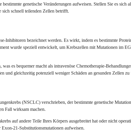
bestimmte genetische Veränderungen aufweisen. Stellen Sie es sich als
sich schnell teilenden Zellen betrifft.
nase-Inhibitoren bezeichnet werden. Es wirkt, indem es bestimmte Pro
ament wurde speziell entwickelt, um Krebszellen mit Mutationen im EG
en, was es bequemer macht als intravenöse Chemotherapie-Behandlungen. 
en und gleichzeitig potenziell weniger Schäden an gesunden Zellen z
ungenkrebs (NSCLC) verschrieben, der bestimmte genetische Mutationen
len Fall wirksam machen.
ebs auf andere Teile Ihres Körpers ausgebreitet hat oder nicht operati
 Exon-21-Substitutionsmutationen aufweisen.