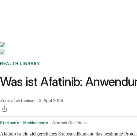
Benchmarks
Stories
FAQ
Sign up / Log in
HEALTH LIBRARY
Was ist Afatinib: Anwend
Zuletzt aktualisiert
3. April 2026
Startseite
Medikamente
Afatinib Oral Route
Afatinib ist ein zielgerichtetes Krebsmedikament, das bestimmte Prote