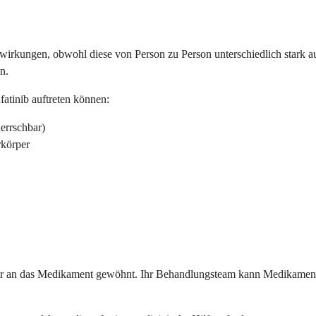
irkungen, obwohl diese von Person zu Person unterschiedlich stark au
n.
atinib auftreten können:
herrschbar)
rkörper
per an das Medikament gewöhnt. Ihr Behandlungsteam kann Medikament