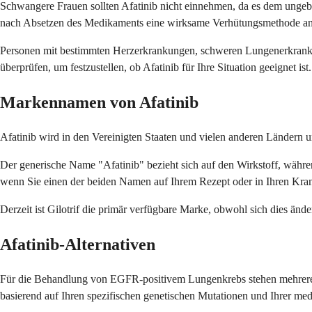
Schwangere Frauen sollten Afatinib nicht einnehmen, da es dem unge
nach Absetzen des Medikaments eine wirksame Verhütungsmethode a
Personen mit bestimmten Herzerkrankungen, schweren Lungenerkrankun
überprüfen, um festzustellen, ob Afatinib für Ihre Situation geeignet ist.
Markennamen von Afatinib
Afatinib wird in den Vereinigten Staaten und vielen anderen Ländern 
Der generische Name "Afatinib" bezieht sich auf den Wirkstoff, währen
wenn Sie einen der beiden Namen auf Ihrem Rezept oder in Ihren Kra
Derzeit ist Gilotrif die primär verfügbare Marke, obwohl sich dies ä
Afatinib-Alternativen
Für die Behandlung von EGFR-positivem Lungenkrebs stehen mehrere an
basierend auf Ihren spezifischen genetischen Mutationen und Ihrer medi