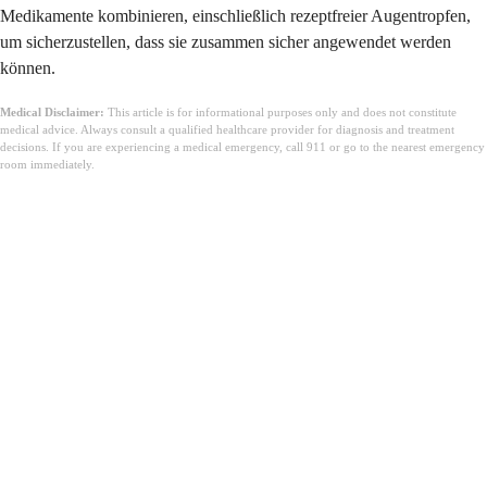
Medikamente kombinieren, einschließlich rezeptfreier Augentropfen,
um sicherzustellen, dass sie zusammen sicher angewendet werden
können.
Medical Disclaimer:
This article is for informational purposes only and does not constitute
medical advice. Always consult a qualified healthcare provider for diagnosis and treatment
decisions. If you are experiencing a medical emergency, call 911 or go to the nearest emergency
room immediately.