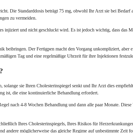
icht. Die Standarddosis beträgt 75 mg, obwohl Ihr Arzt sie bei Bedarf 
ungen zu vermeiden.
injiziert und nicht geschluckt wird. Es ist jedoch wichtig, dass das 
nik beibringen. Der Fertigpen macht den Vorgang unkompliziert, aber ein
elmäßigen Tag und eine regelmäßige Uhrzeit für ihre Injektionen festzu
?
en, solange sie Ihren Cholesterinspiegel senkt und Ihr Arzt dies empfi
g ist, die eine kontinuierliche Behandlung erfordert.
 Regel nach 4-8 Wochen Behandlung und dann alle paar Monate. Diese T
schließlich Ihres Cholesterinspiegels, Ihres Risikos für Herzerkranku
end andere möglicherweise das gleiche Regime auf unbestimmte Zeit fo