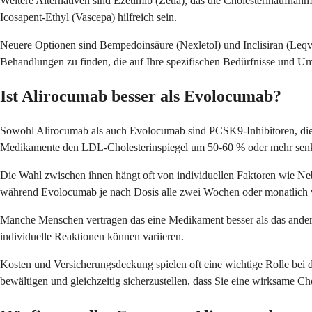
Weitere Alternativen sind Ezetimib (Zetia), das die Cholesterinaufn
Icosapent-Ethyl (Vascepa) hilfreich sein.
Neuere Optionen sind Bempedoinsäure (Nexletol) und Inclisiran (Leqvi
Behandlungen zu finden, die auf Ihre spezifischen Bedürfnisse und Ums
Ist Alirocumab besser als Evolocumab?
Sowohl Alirocumab als auch Evolocumab sind PCSK9-Inhibitoren, die ä
Medikamente den LDL-Cholesterinspiegel um 50-60 % oder mehr senken
Die Wahl zwischen ihnen hängt oft von individuellen Faktoren wie N
während Evolocumab je nach Dosis alle zwei Wochen oder monatlich 
Manche Menschen vertragen das eine Medikament besser als das ander
individuelle Reaktionen können variieren.
Kosten und Versicherungsdeckung spielen oft eine wichtige Rolle bei 
bewältigen und gleichzeitig sicherzustellen, dass Sie eine wirksame Ch