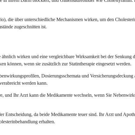
ahme in Ihrem Darm blockiert, und Gallensäurebinder wie Cholestyrami
o), die über unterschiedliche Mechanismen wirken, um den Cholesterins
tände zugeschnitten ist.
hnlich wirken und eine vergleichbare Wirksamkeit bei der Senkung des
 können, wenn sie zusätzlich zur Statintherapie eingesetzt werden.
ebenwirkungsprofilen, Dosierungsschemata und Versicherungsdeckung a
verabreicht werden kann.
e, und Ihr Arzt kann die Medikamente wechseln, wenn Sie Nebenwirkun
der Entscheidung, da beide Medikamente teuer sind. Ihr Arzt und Apot
olesterinbehandlung erhalten.