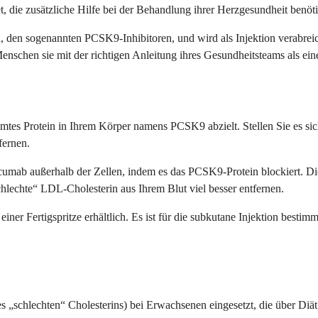
 die zusätzliche Hilfe bei der Behandlung ihrer Herzgesundheit benöt
en sogenannten PCSK9-Inhibitoren, und wird als Injektion verabreicht,
nschen sie mit der richtigen Anleitung ihres Gesundheitsteams als eine
mmtes Protein in Ihrem Körper namens PCSK9 abzielt. Stellen Sie es sich 
fernen.
ocumab außerhalb der Zellen, indem es das PCSK9-Protein blockiert. Di
chlechte“ LDL-Cholesterin aus Ihrem Blut viel besser entfernen.
ner Fertigspritze erhältlich. Es ist für die subkutane Injektion bestimmt
 „schlechten“ Cholesterins) bei Erwachsenen eingesetzt, die über Di