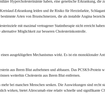
amiliäre Hypercholesterinämie haben, eine genetische Erkrankung, die z
z-Kreislauf-Erkrankung leiden und ihr Risiko für Herzinfarkte, Schlag
er bestimmte Arten von Brustschmerzen, die als instabile Angina bezeich
olesterinziele mit maximal vertragener Statintherapie nicht erreicht
lternative Möglichkeit zur besseren Cholesterinkontrolle.
 einen ausgeklügelten Mechanismus wirkt. Es ist ein monoklonaler Anti
olesterin aus Ihrem Blut aufnehmen und abbauen. Das PCSK9-Protein wirk
nen weiterhin Cholesterin aus Ihrem Blut entfernen.
ch mehr bei manchen Menschen senken. Die Auswirkungen sind recht 
ich wirken, bietet Alirocumab eine relativ schnelle und signifikante C