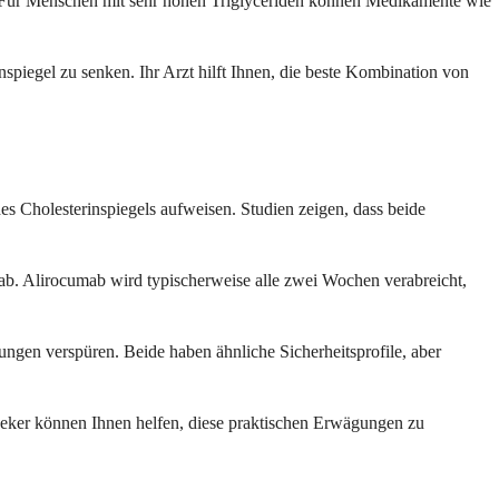
n. Für Menschen mit sehr hohen Triglyceriden können Medikamente wie
piegel zu senken. Ihr Arzt hilft Ihnen, die beste Kombination von
 Cholesterinspiegels aufweisen. Studien zeigen, dass beide
b. Alirocumab wird typischerweise alle zwei Wochen verabreicht,
gen verspüren. Beide haben ähnliche Sicherheitsprofile, aber
heker können Ihnen helfen, diese praktischen Erwägungen zu