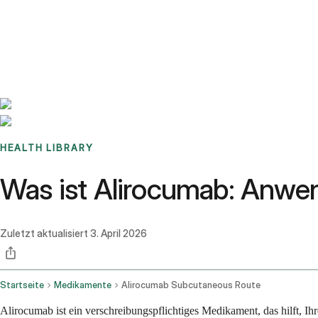
Benchmarks
Stories
FAQ
Sign up / Log in
HEALTH LIBRARY
Was ist Alirocumab: Anwe
Zuletzt aktualisiert
3. April 2026
Startseite
Medikamente
Alirocumab Subcutaneous Route
Alirocumab ist ein verschreibungspflichtiges Medikament, das hilft, I