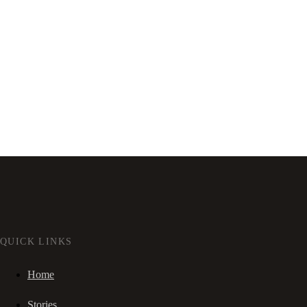
QUICK LINKS
Home
Stories