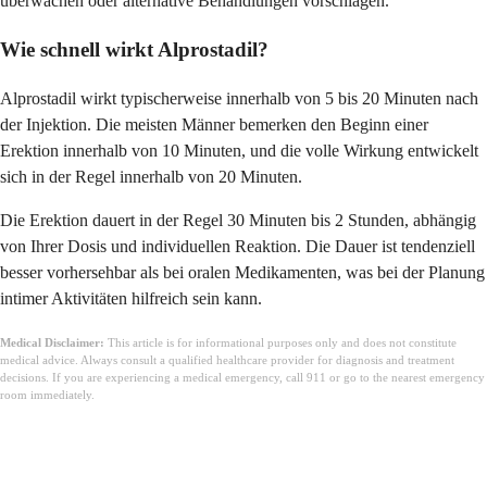
überwachen oder alternative Behandlungen vorschlagen.
Wie schnell wirkt Alprostadil?
Alprostadil wirkt typischerweise innerhalb von 5 bis 20 Minuten nach
der Injektion. Die meisten Männer bemerken den Beginn einer
Erektion innerhalb von 10 Minuten, und die volle Wirkung entwickelt
sich in der Regel innerhalb von 20 Minuten.
Die Erektion dauert in der Regel 30 Minuten bis 2 Stunden, abhängig
von Ihrer Dosis und individuellen Reaktion. Die Dauer ist tendenziell
besser vorhersehbar als bei oralen Medikamenten, was bei der Planung
intimer Aktivitäten hilfreich sein kann.
Medical Disclaimer:
This article is for informational purposes only and does not constitute
medical advice. Always consult a qualified healthcare provider for diagnosis and treatment
decisions. If you are experiencing a medical emergency, call 911 or go to the nearest emergency
room immediately.