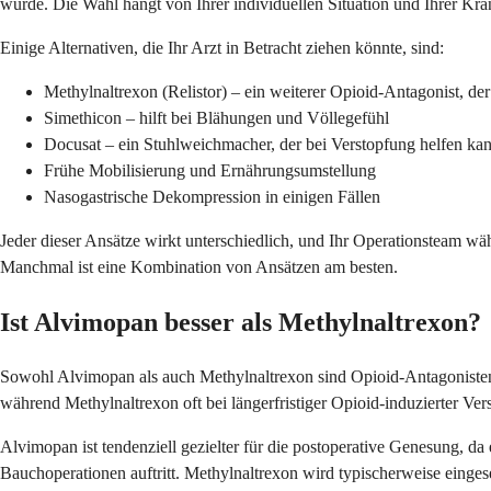
wurde. Die Wahl hängt von Ihrer individuellen Situation und Ihrer Kr
Einige Alternativen, die Ihr Arzt in Betracht ziehen könnte, sind:
Methylnaltrexon (Relistor) – ein weiterer Opioid-Antagonist, der
Simethicon – hilft bei Blähungen und Völlegefühl
Docusat – ein Stuhlweichmacher, der bei Verstopfung helfen ka
Frühe Mobilisierung und Ernährungsumstellung
Nasogastrische Dekompression in einigen Fällen
Jeder dieser Ansätze wirkt unterschiedlich, und Ihr Operationsteam wä
Manchmal ist eine Kombination von Ansätzen am besten.
Ist Alvimopan besser als Methylnaltrexon?
Sowohl Alvimopan als auch Methylnaltrexon sind Opioid-Antagonisten, a
während Methylnaltrexon oft bei längerfristiger Opioid-induzierter Ver
Alvimopan ist tendenziell gezielter für die postoperative Genesung, d
Bauchoperationen auftritt. Methylnaltrexon wird typischerweise einges