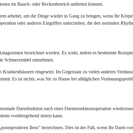
ionen im Bauch- oder Beckenbereich auftreten können.
system arbeitet, um die Dinge wieder in Gang zu bringen, wenn Ihr Körp
peration oder anderen Eingriffen unterziehen, die den normalen Rhyth
Antagonisten bezeichnet werden. Es wirkt, indem es bestimmte Rezept
ie Schmerzmittel einnehmen.
 in Krankenhäusern eingesetzt. Im Gegensatz zu vielen anderen Verdauu
immt. Es ist nichts, was Sie zu Hause bei alltäglichen Verdauungspr
e normale Darmfunktion nach einer Darmresektionsoperation wiederzuerl
tems vorübergehend stören kann.
„postoperativen Ileus“ bezeichnen. Dies ist der Fall, wenn Ihr Darm v