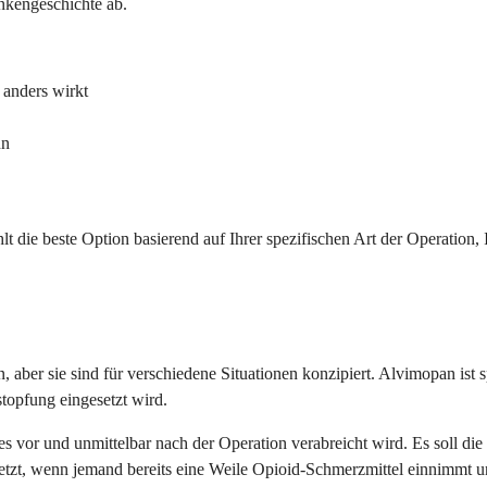
ankengeschichte ab.
 anders wirkt
nn
hlt die beste Option basierend auf Ihrer spezifischen Art der Operatio
ber sie sind für verschiedene Situationen konzipiert. Alvimopan ist sp
stopfung eingesetzt wird.
a es vor und unmittelbar nach der Operation verabreicht wird. Es soll 
etzt, wenn jemand bereits eine Weile Opioid-Schmerzmittel einnimmt un