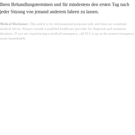
Ihren Behandlungsterminen und für mindestens den ersten Tag nach
jeder Sitzung von jemand anderem fahren zu lassen.
Medical Disclaimer:
This article is for informational purposes only and does not constitute
medical advice. Always consult a qualified healthcare provider for diagnosis and treatment
decisions. If you are experiencing a medical emergency, call 911 or go to the nearest emergency
room immediately.