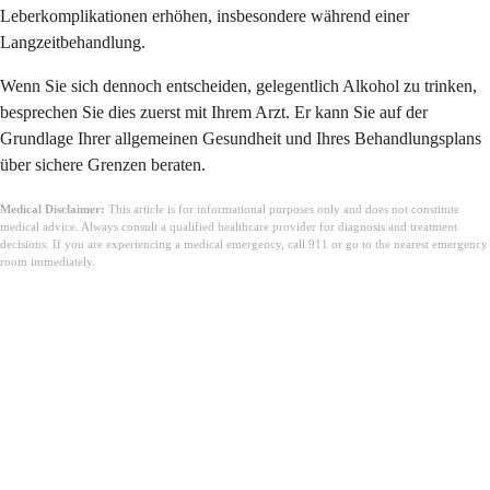
Leberkomplikationen erhöhen, insbesondere während einer
Langzeitbehandlung.
Wenn Sie sich dennoch entscheiden, gelegentlich Alkohol zu trinken,
besprechen Sie dies zuerst mit Ihrem Arzt. Er kann Sie auf der
Grundlage Ihrer allgemeinen Gesundheit und Ihres Behandlungsplans
über sichere Grenzen beraten.
Medical Disclaimer:
This article is for informational purposes only and does not constitute
medical advice. Always consult a qualified healthcare provider for diagnosis and treatment
decisions. If you are experiencing a medical emergency, call 911 or go to the nearest emergency
room immediately.