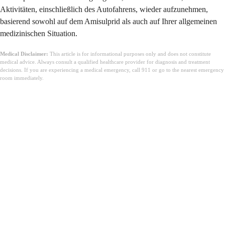
Aktivitäten, einschließlich des Autofahrens, wieder aufzunehmen,
basierend sowohl auf dem Amisulprid als auch auf Ihrer allgemeinen
medizinischen Situation.
Medical Disclaimer:
This article is for informational purposes only and does not constitute
medical advice. Always consult a qualified healthcare provider for diagnosis and treatment
decisions. If you are experiencing a medical emergency, call 911 or go to the nearest emergency
room immediately.