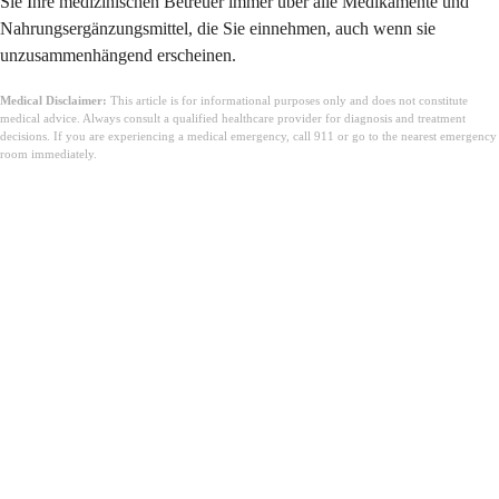
Sie Ihre medizinischen Betreuer immer über alle Medikamente und
Nahrungsergänzungsmittel, die Sie einnehmen, auch wenn sie
unzusammenhängend erscheinen.
Medical Disclaimer:
This article is for informational purposes only and does not constitute
medical advice. Always consult a qualified healthcare provider for diagnosis and treatment
decisions. If you are experiencing a medical emergency, call 911 or go to the nearest emergency
room immediately.