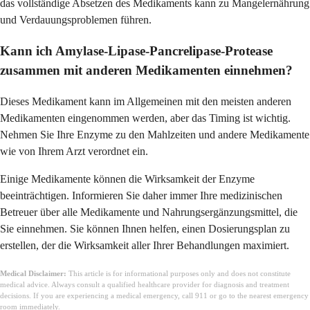
das vollständige Absetzen des Medikaments kann zu Mangelernährung
und Verdauungsproblemen führen.
Kann ich Amylase-Lipase-Pancrelipase-Protease
zusammen mit anderen Medikamenten einnehmen?
Dieses Medikament kann im Allgemeinen mit den meisten anderen
Medikamenten eingenommen werden, aber das Timing ist wichtig.
Nehmen Sie Ihre Enzyme zu den Mahlzeiten und andere Medikamente
wie von Ihrem Arzt verordnet ein.
Einige Medikamente können die Wirksamkeit der Enzyme
beeinträchtigen. Informieren Sie daher immer Ihre medizinischen
Betreuer über alle Medikamente und Nahrungsergänzungsmittel, die
Sie einnehmen. Sie können Ihnen helfen, einen Dosierungsplan zu
erstellen, der die Wirksamkeit aller Ihrer Behandlungen maximiert.
Medical Disclaimer:
This article is for informational purposes only and does not constitute
medical advice. Always consult a qualified healthcare provider for diagnosis and treatment
decisions. If you are experiencing a medical emergency, call 911 or go to the nearest emergency
room immediately.