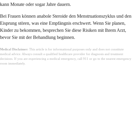
kann Monate oder sogar Jahre dauern.
Bei Frauen können anabole Steroide den Menstruationszyklus und den
Eisprung stören, was eine Empfängnis erschwert. Wenn Sie planen,
Kinder zu bekommen, besprechen Sie diese Risiken mit Ihrem Arzt,
bevor Sie mit der Behandlung beginnen.
Medical Disclaimer:
This article is for informational purposes only and does not constitute
medical advice. Always consult a qualified healthcare provider for diagnosis and treatment
decisions. If you are experiencing a medical emergency, call 911 or go to the nearest emergency
room immediately.