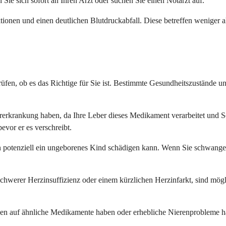
 sich sofort an Ihren Arzt oder suchen Sie einen Notarzt auf.
ktionen und einen deutlichen Blutdruckabfall. Diese betreffen weniger
g prüfen, ob es das Richtige für Sie ist. Bestimmte Gesundheitszuständ
ererkrankung haben, da Ihre Leber dieses Medikament verarbeitet und 
evor er es verschreibt.
an potenziell ein ungeborenes Kind schädigen kann. Wenn Sie schwanger
hwerer Herzinsuffizienz oder einem kürzlichen Herzinfarkt, sind mögl
nen auf ähnliche Medikamente haben oder erhebliche Nierenprobleme h