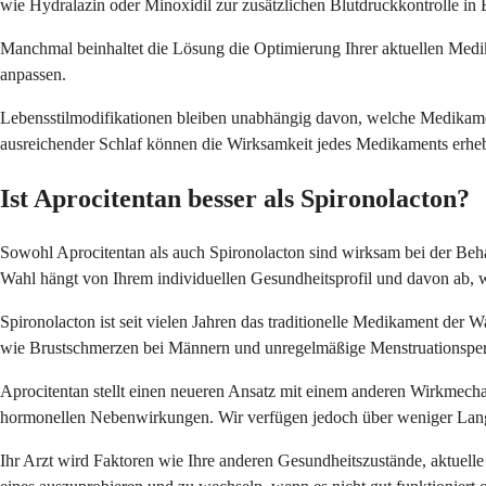
wie Hydralazin oder Minoxidil zur zusätzlichen Blutdruckkontrolle in 
Manchmal beinhaltet die Lösung die Optimierung Ihrer aktuellen Medi
anpassen.
Lebensstilmodifikationen bleiben unabhängig davon, welche Medikam
ausreichender Schlaf können die Wirksamkeit jedes Medikaments erheb
Ist Aprocitentan besser als Spironolacton?
Sowohl Aprocitentan als auch Spironolacton sind wirksam bei der Beha
Wahl hängt von Ihrem individuellen Gesundheitsprofil und davon ab, w
Spironolacton ist seit vielen Jahren das traditionelle Medikament der 
wie Brustschmerzen bei Männern und unregelmäßige Menstruationsper
Aprocitentan stellt einen neueren Ansatz mit einem anderen Wirkmecha
hormonellen Nebenwirkungen. Wir verfügen jedoch über weniger Langz
Ihr Arzt wird Faktoren wie Ihre anderen Gesundheitszustände, aktuell