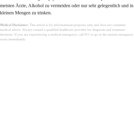
meisten Ärzte, Alkohol zu vermeiden oder nur sehr gelegentlich und in
kleinen Mengen zu trinken.
Medical Disclaimer:
This article is for informational purposes only and does not constitute
medical advice. Always consult a qualified healthcare provider for diagnosis and treatment
decisions. If you are experiencing a medical emergency, call 911 or go to the nearest emergency
room immediately.