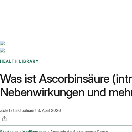
Benchmarks
Stories
FAQ
Sign up / Log in
HEALTH LIBRARY
Was ist Ascorbinsäure (in
Nebenwirkungen und meh
Zuletzt aktualisiert
3. April 2026
Startseite
Medikamente
Ascorbic Acid Intravenous Route