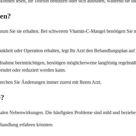
nen lesen, ihr Telefon benutzen oder sich ausruhen, während sie die 
men?
rum Sie sie erhalten. Bei schwerem Vitamin-C-Mangel benötigen Sie 
heit oder Operation erhalten, legt Ihr Arzt den Behandlungsplan auf d
nahme beeinträchtigen, benötigen möglicherweise langfristig regelmä
endet oder reduziert werden kann.
echen Sie Änderungen immer zuerst mit Ihrem Arzt.
e?
len Nebenwirkungen. Die häufigsten Probleme sind mild und beziehen s
ehandlung erfahren könnten: