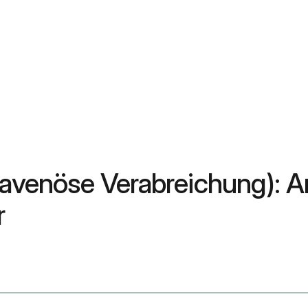
travenöse Verabreichung):
r