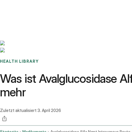
Benchmarks
Stories
FAQ
Sign up / Log in
HEALTH LIBRARY
Was ist Avalglucosidase 
mehr
Zuletzt aktualisiert
3. April 2026
Startseite
Medikamente
Avalglucosidase Alfa Ngpt Intravenous Route