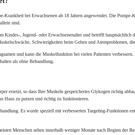
et?
e-Krankheit bei Erwachsenen ab 18 Jahren angewendet. Die Pompe-Kran
llein sind.
im Kindes-, Jugend- oder Erwachsenenalter und betrifft hauptsächlich
 Muskelschwäche, Schwierigkeiten beim Gehen und Atemproblemen, die 
gsamen und kann die Muskelfunktion bei vielen Patienten verbessern. O
rhalten als ohne Behandlung.
er ersetzt, so dass Ihre Muskeln gespeichertes Glykogen richtig abbau
as Haus zu putzen und richtig zu funktionieren.
handlung. Es wurde speziell mit verbesserten Targeting-Funktionen entwi
e meisten Menschen sehen innerhalb weniger Monate nach Beginn der B