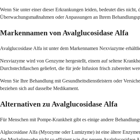
Wenn Sie unter einer dieser Erkrankungen leiden, bedeutet dies nicht,
Überwachungsmaßnahmen oder Anpassungen an Ihrem Behandlungspl
Markennamen von Avalglucosidase Alfa
Avalglucosidase Alfa ist unter dem Markennamen Nexviazyme erhältlic
Nexviazyme wird von Genzyme hergestellt, einem auf seltene Krankheit
Durchstechflaschen geliefert, die für jede Infusion frisch zubereitet we
Wenn Sie Ihre Behandlung mit Gesundheitsdienstleistern oder Versic
beziehen sich auf dasselbe Medikament.
Alternativen zu Avalglucosidase Alfa
Für Menschen mit Pompe-Krankheit gibt es einige andere Behandlungsmög
Alglucosidase Alfa (Myozyme oder Lumizyme) ist eine ältere Enzymersa
das Muskelgewebe nicht so effizient wie das neuere Avalglucosidase A