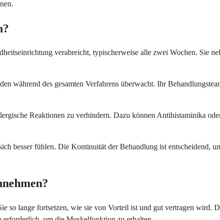
nnen.
n?
ndheitseinrichtung verabreicht, typischerweise alle zwei Wochen. Sie 
erden während des gesamten Verfahrens überwacht. Ihr Behandlungstea
allergische Reaktionen zu verhindern. Dazu können Antihistaminika o
 sich besser fühlen. Die Kontinuität der Behandlung ist entscheidend, u
einnehmen?
ie so lange fortsetzen, wie sie von Vorteil ist und gut vertragen wird.
 erforderlich, um die Muskelfunktion zu erhalten.