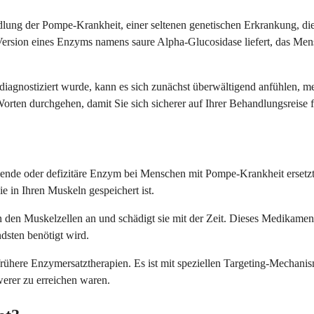
ndlung der Pompe-Krankheit, einer seltenen genetischen Erkrankung, di
Version eines Enzyms namens saure Alpha-Glucosidase liefert, das Men
gnostiziert wurde, kann es sich zunächst überwältigend anfühlen, meh
orten durchgehen, damit Sie sich sicherer auf Ihrer Behandlungsreise 
fehlende oder defizitäre Enzym bei Menschen mit Pompe-Krankheit erset
 in Ihren Muskeln gespeichert ist.
n den Muskelzellen an und schädigt sie mit der Zeit. Dieses Medikament 
dsten benötigt wird.
here Enzymersatztherapien. Es ist mit speziellen Targeting-Mechanismen
werer zu erreichen waren.