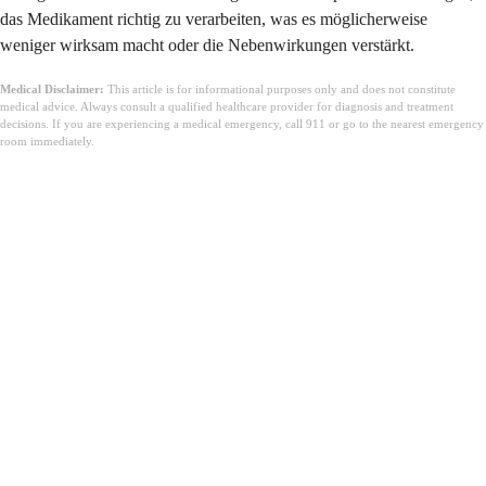
das Medikament richtig zu verarbeiten, was es möglicherweise
weniger wirksam macht oder die Nebenwirkungen verstärkt.
Medical Disclaimer:
This article is for informational purposes only and does not constitute
medical advice. Always consult a qualified healthcare provider for diagnosis and treatment
decisions. If you are experiencing a medical emergency, call 911 or go to the nearest emergency
room immediately.