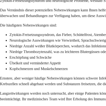
Zytokin-Freisetzungssyndrom und neurologische Probleme, weshalb Si
Das Verständnis dieser potenziellen Nebenwirkungen kann Ihnen helfen
überwachen und Behandlungen zur Verfügung haben, um diese Auswirku
Die häufigsten Nebenwirkungen sind:
Zytokin-Freisetzungssyndrom, das Fieber, Schüttelfrost, Atemb
Neurologische Auswirkungen wie Verwirrtheit, Sprachschwierig
Niedrige Anzahl weißer Blutkörperchen, wodurch das Infektionsr
Niedrige Thrombozytenzahl, was zu leichteren Blutergüssen ode
Erschöpfung und Schwäche
Übelkeit und verminderter Appetit
Kopfschmerzen und Muskelschmerzen
Ernstere, aber weniger häufige Nebenwirkungen können schwere Infek
Krebszellen schnell abgebaut werden und Substanzen freisetzen, die d
Langzeitwirkungen werden noch untersucht, aber einige Patienten kön
beeinträchtigt. Ihr medizinisches Team wird Ihre Erholung des Immun