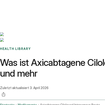
Benchmarks
Stories
FAQ
Sign up / Log in
HEALTH LIBRARY
Was ist Axicabtagene Cil
und mehr
Zuletzt aktualisiert
3. April 2026
Startseite
Medikamente
Axicabtagene Ciloleucel Intravenous Route