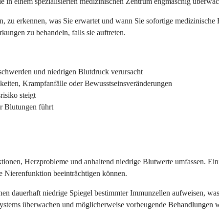
e in einem spezialisierten medizinischen Zentrum engmaschig überwa
, zu erkennen, was Sie erwartet und wann Sie sofortige medizinische 
ngen zu behandeln, falls sie auftreten.
eschwerden und niedrigen Blutdruck verursacht
keiten, Krampfanfälle oder Bewusstseinsveränderungen
isiko steigt
r Blutungen führt
tionen, Herzprobleme und anhaltend niedrige Blutwerte umfassen. Ei
ie Nierenfunktion beeinträchtigen können.
nen dauerhaft niedrige Spiegel bestimmter Immunzellen aufweisen, wa
systems überwachen und möglicherweise vorbeugende Behandlungen wie 