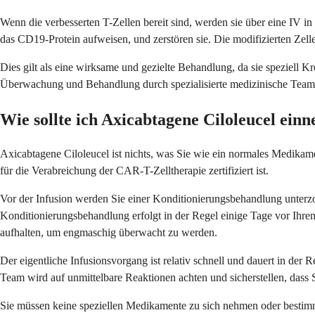
Wenn die verbesserten T-Zellen bereit sind, werden sie über eine IV i
das CD19-Protein aufweisen, und zerstören sie. Die modifizierten Ze
Dies gilt als eine wirksame und gezielte Behandlung, da sie speziell K
Überwachung und Behandlung durch spezialisierte medizinische Teams
Wie sollte ich Axicabtagene Ciloleucel ein
Axicabtagene Ciloleucel ist nichts, was Sie wie ein normales Medikame
für die Verabreichung der CAR-T-Zelltherapie zertifiziert ist.
Vor der Infusion werden Sie einer Konditionierungsbehandlung unterzo
Konditionierungsbehandlung erfolgt in der Regel einige Tage vor Ihr
aufhalten, um engmaschig überwacht zu werden.
Der eigentliche Infusionsvorgang ist relativ schnell und dauert in de
Team wird auf unmittelbare Reaktionen achten und sicherstellen, dass 
Sie müssen keine speziellen Medikamente zu sich nehmen oder bestimm