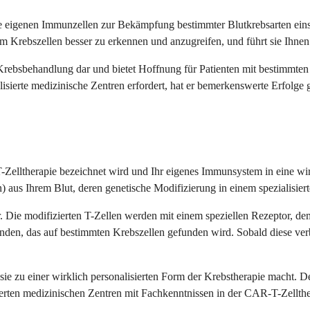
re eigenen Immunzellen zur Bekämpfung bestimmter Blutkrebsarten eins
 Krebszellen besser zu erkennen und anzugreifen, und führt sie Ihnen 
 der Krebsbehandlung dar und bietet Hoffnung für Patienten mit besti
sierte medizinische Zentren erfordert, hat er bemerkenswerte Erfolge g
-T-Zelltherapie bezeichnet wird und Ihr eigenes Immunsystem in eine
) aus Ihrem Blut, deren genetische Modifizierung in einem spezialisie
or. Die modifizierten T-Zellen werden mit einem speziellen Rezeptor, 
nden, das auf bestimmten Krebszellen gefunden wird. Sobald diese verb
 sie zu einer wirklich personalisierten Form der Krebstherapie macht. D
erten medizinischen Zentren mit Fachkenntnissen in der CAR-T-Zellthe