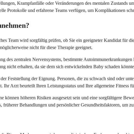
ungen, Krampfanfälle oder Veränderungen des mentalen Zustands umfas
le Protokolle und erfahrene Teams verfügen, um Komplikationen schne
einnehmen?
sches Team wird sorgfältig prüfen, ob Sie ein geeigneter Kandidat für d
glicherweise nicht für diese Therapie geeignet.
nkung des zentralen Nervensystems, bestimmte Autoimmunerkrankunge
ung nicht erhalten, da sie dem sich entwickelnden Baby schaden könnte
ei der Feststellung der Eignung. Personen, die zu schwach sind oder u
Ihr Arzt beurteilt Ihren Leistungsstatus und Ihre allgemeine Fitness f
sene können höheren Risiken ausgesetzt sein und eine sorgfältigere Bew
s, früherer Behandlungen und persönlicher Gesundheitsfaktoren, um zu 