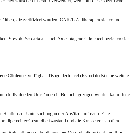
r medizinischen Literatur verwendet, wenn auf diese spezifische
hältlich, die zertifiziert wurden, CAR-T-Zelltherapien sicher und
en. Sowohl Yescarta als auch Axicabtagene Ciloleucel beziehen sich
ne Ciloleucel verfügbar. Tisagenlecleucel (Kymriah) ist eine weitere
Ihren individuellen Umständen in Betracht gezogen werden kann. Jede
he Studien zur Untersuchung neuer Ansätze umfassen. Eine
 Ihr allgemeiner Gesundheitszustand und die Krebseigenschaften.
rühere Behandlungen, Ihr allgemeiner Gesundheitszustand und Ihre