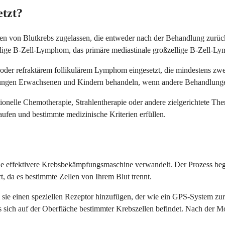
etzt?
rten von Blutkrebs zugelassen, die entweder nach der Behandlung zurüc
ellige B-Zell-Lymphom, das primäre mediastinale großzellige B-Zell
 oder refraktärem follikulärem Lymphom eingesetzt, die mindestens zw
jungen Erwachsenen und Kindern behandeln, wenn andere Behandlungen 
nelle Chemotherapie, Strahlentherapie oder andere zielgerichtete Thera
aufen und bestimmte medizinische Kriterien erfüllen.
ine effektivere Krebsbekämpfungsmaschine verwandelt. Der Prozess beg
, da es bestimmte Zellen von Ihrem Blut trennt.
m sie einen speziellen Rezeptor hinzufügen, der wie ein GPS-System zu
das sich auf der Oberfläche bestimmter Krebszellen befindet. Nach der