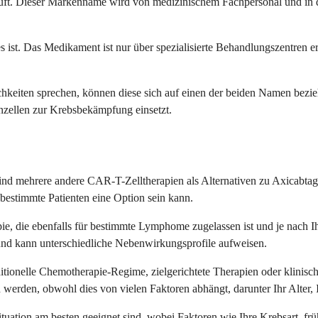
ft. Dieser Markenname wird von medizinischem Fachpersonal und in de
s ist. Das Medikament ist nur über spezialisierte Behandlungszentren er
eiten sprechen, können diese sich auf einen der beiden Namen bezieh
unzellen zur Krebsbekämpfung einsetzt.
sind mehrere andere CAR-T-Zelltherapien als Alternativen zu Axicabtage
bestimmte Patienten eine Option sein kann.
ie, die ebenfalls für bestimmte Lymphome zugelassen ist und je nach 
 und kann unterschiedliche Nebenwirkungsprofile aufweisen.
ionelle Chemotherapie-Regime, zielgerichtete Therapien oder klinisc
n werden, obwohl dies von vielen Faktoren abhängt, darunter Ihr Alter,
ituation am besten geeignet sind, wobei Faktoren wie Ihre Krebsart, f