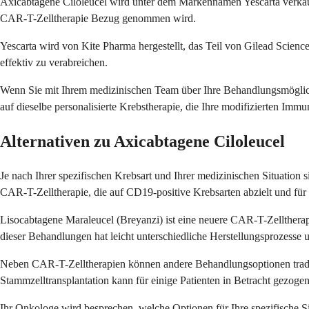
Axicabtagene Ciloleucel wird unter dem Markennamen Yescarta verkau
CAR-T-Zelltherapie Bezug genommen wird.
Yescarta wird von Kite Pharma hergestellt, das Teil von Gilead Science
effektiv zu verabreichen.
Wenn Sie mit Ihrem medizinischen Team über Ihre Behandlungsmöglichk
auf dieselbe personalisierte Krebstherapie, die Ihre modifizierten Imm
Alternativen zu Axicabtagene Ciloleucel
Je nach Ihrer spezifischen Krebsart und Ihrer medizinischen Situation 
CAR-T-Zelltherapie, die auf CD19-positive Krebsarten abzielt und für 
Lisocabtagene Maraleucel (Breyanzi) ist eine neuere CAR-T-Zelltherap
dieser Behandlungen hat leicht unterschiedliche Herstellungsprozesse
Neben CAR-T-Zelltherapien können andere Behandlungsoptionen tradit
Stammzelltransplantation kann für einige Patienten in Betracht gezoge
Ihr Onkologe wird besprechen, welche Optionen für Ihre spezifische S