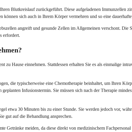
n Ihren Blutkreislauf zurückgeführt. Diese aufgeladenen Immunzellen z
llen können sich auch in Ihrem Körper vermehren und so eine dauerhaf
rebszellen angreift und gesunde Zellen im Allgemeinen verschont. Die S
 erfordert.
nehmen?
nt zu Hause einnehmen. Stattdessen erhalten Sie es als einmalige intra
gen, die typischerweise eine Chemotherapie beinhaltet, um Ihren Körpe
em geplanten Infusionstermin. Sie müssen sich nach der Therapie mind
r Regel etwa 30 Minuten bis zu einer Stunde. Sie werden jedoch vor, w
Sie gut auf die Behandlung ansprechen.
te Getränke meiden, da diese direkt von medizinischem Fachpersonal i