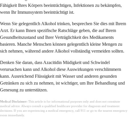
Fähigkeit Ihres Körpers beeinträchtigen, Infektionen zu bekämpfen,
wenn Ihr Immunsystem beeinträchtigt ist.
Wenn Sie gelegentlich Alkohol trinken, besprechen Sie dies mit Ihrem
Arzt. Er kann Ihnen spezifische Ratschläge geben, die auf Ihrem
Gesundheitszustand und Ihrer Verträglichkeit des Medikaments
basieren. Manche Menschen können gelegentlich kleine Mengen zu
sich nehmen, während andere Alkohol vollständig vermeiden sollten.
Denken Sie daran, dass Azacitidin Müdigkeit und Schwindel
verursachen kann und Alkohol diese Auswirkungen verschlimmern
kann. Ausreichend Flüssigkeit mit Wasser und anderen gesunden
Getränken zu sich zu nehmen, ist wichtiger, um Ihre Behandlung und
Genesung zu unterstützen.
Medical Disclaimer:
This article is for informational purposes only and does not constitute
medical advice. Always consult a qualified healthcare provider for diagnosis and treatment
decisions. If you are experiencing a medical emergency, call 911 or go to the nearest emergency
room immediately.