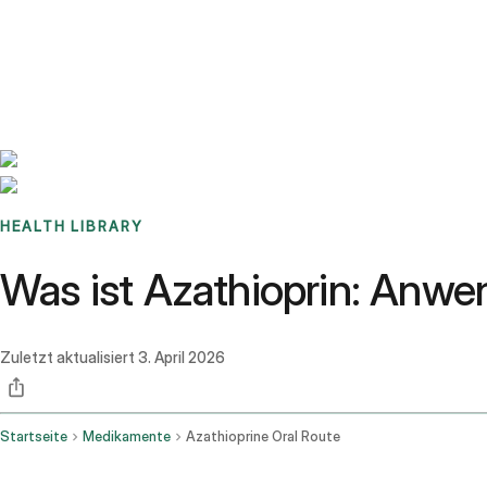
Benchmarks
Stories
FAQ
Sign up / Log in
HEALTH LIBRARY
Was ist Azathioprin: Anw
Zuletzt aktualisiert
3. April 2026
Startseite
Medikamente
Azathioprine Oral Route