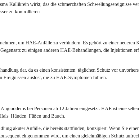
asma-Kallikrein wirkt, das die schmerzhaften Schwellungsereignisse ver
sser zu kontrollieren.
ch einnehmen, um HAE-Anfälle zu verhindern. Es gehört zu einer neueren
egensatz zu einigen anderen HAE-Behandlungen, die Injektionen erforder
handlung dar, da es einen konsistenten, täglichen Schutz vor unvorhe
von Ereignissen auslöst, die zu HAE-Symptomen führen.
n Angioödems bei Personen ab 12 Jahren eingesetzt. HAE ist eine selte
t, Hals, Händen, Füßen und Bauch.
dlung akuter Anfälle, die bereits stattfinden, konzipiert. Wenn Sie ei
 konsequent eingenommen wird, um einen gleichmäßigen Schutz aufrech