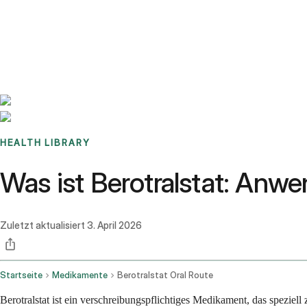
Benchmarks
Stories
FAQ
Sign up / Log in
HEALTH LIBRARY
Was ist Berotralstat: An
Zuletzt aktualisiert
3. April 2026
Startseite
Medikamente
Berotralstat Oral Route
Berotralstat ist ein verschreibungspflichtiges Medikament, das spezi