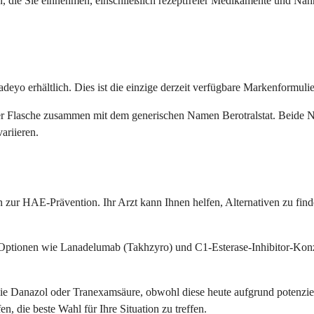
n, die Sie einnehmen, einschließlich rezeptfreier Medikamente und N
adeyo erhältlich. Dies ist die einzige derzeit verfügbare Markenformul
er Flasche zusammen mit dem generischen Namen Berotralstat. Beide N
ariieren.
en zur HAE-Prävention. Ihr Arzt kann Ihnen helfen, Alternativen zu find
ionen wie Lanadelumab (Takhzyro) und C1-Esterase-Inhibitor-Konzent
 Danazol oder Tranexamsäure, obwohl diese heute aufgrund potenziel
, die beste Wahl für Ihre Situation zu treffen.