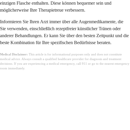
einzigen Flasche enthalten. Diese können bequemer sein und
möglicherweise Ihre Therapietreue verbessern.
Informieren Sie Ihren Arzt immer über alle Augenmedikamente, die
Sie verwenden, einschließlich rezeptfreier künstlicher Tränen oder
anderer Behandlungen. Er kann Sie über den besten Zeitpunkt und die
beste Kombination für Ihre spezifischen Bedürfnisse beraten.
Medical Disclaimer:
This article is for informational purposes only and does not constitute
medical advice. Always consult a qualified healthcare provider for diagnosis and treatment
decisions. If you are experiencing a medical emergency, call 911 or go to the nearest emergency
room immediately.