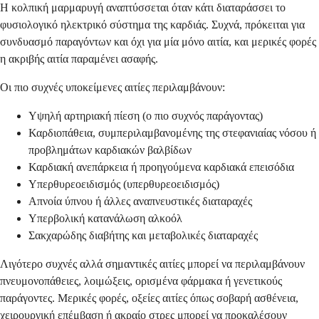
Η κολπική μαρμαρυγή αναπτύσσεται όταν κάτι διαταράσσει το
φυσιολογικό ηλεκτρικό σύστημα της καρδιάς. Συχνά, πρόκειται για
συνδυασμό παραγόντων και όχι για μία μόνο αιτία, και μερικές φορές
η ακριβής αιτία παραμένει ασαφής.
Οι πιο συχνές υποκείμενες αιτίες περιλαμβάνουν:
Υψηλή αρτηριακή πίεση (ο πιο συχνός παράγοντας)
Καρδιοπάθεια, συμπεριλαμβανομένης της στεφανιαίας νόσου ή
προβλημάτων καρδιακών βαλβίδων
Καρδιακή ανεπάρκεια ή προηγούμενα καρδιακά επεισόδια
Υπερθυρεοειδισμός (υπερθυρεοειδισμός)
Απνοία ύπνου ή άλλες αναπνευστικές διαταραχές
Υπερβολική κατανάλωση αλκοόλ
Σακχαρώδης διαβήτης και μεταβολικές διαταραχές
Λιγότερο συχνές αλλά σημαντικές αιτίες μπορεί να περιλαμβάνουν
πνευμονοπάθειες, λοιμώξεις, ορισμένα φάρμακα ή γενετικούς
παράγοντες. Μερικές φορές, οξείες αιτίες όπως σοβαρή ασθένεια,
χειρουργική επέμβαση ή ακραίο στρες μπορεί να προκαλέσουν