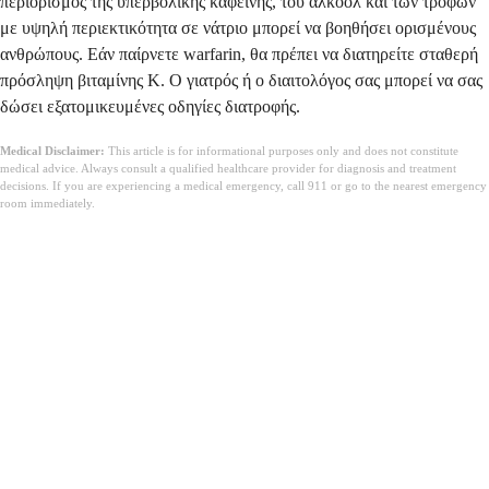
περιορισμός της υπερβολικής καφεΐνης, του αλκοόλ και των τροφών
με υψηλή περιεκτικότητα σε νάτριο μπορεί να βοηθήσει ορισμένους
ανθρώπους. Εάν παίρνετε warfarin, θα πρέπει να διατηρείτε σταθερή
πρόσληψη βιταμίνης Κ. Ο γιατρός ή ο διαιτολόγος σας μπορεί να σας
δώσει εξατομικευμένες οδηγίες διατροφής.
Medical Disclaimer:
This article is for informational purposes only and does not constitute
medical advice. Always consult a qualified healthcare provider for diagnosis and treatment
decisions. If you are experiencing a medical emergency, call 911 or go to the nearest emergency
room immediately.