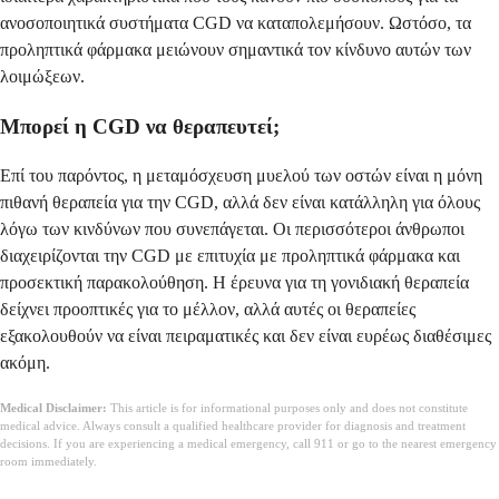
ανοσοποιητικά συστήματα CGD να καταπολεμήσουν. Ωστόσο, τα
προληπτικά φάρμακα μειώνουν σημαντικά τον κίνδυνο αυτών των
λοιμώξεων.
Μπορεί η CGD να θεραπευτεί;
Επί του παρόντος, η μεταμόσχευση μυελού των οστών είναι η μόνη
πιθανή θεραπεία για την CGD, αλλά δεν είναι κατάλληλη για όλους
λόγω των κινδύνων που συνεπάγεται. Οι περισσότεροι άνθρωποι
διαχειρίζονται την CGD με επιτυχία με προληπτικά φάρμακα και
προσεκτική παρακολούθηση. Η έρευνα για τη γονιδιακή θεραπεία
δείχνει προοπτικές για το μέλλον, αλλά αυτές οι θεραπείες
εξακολουθούν να είναι πειραματικές και δεν είναι ευρέως διαθέσιμες
ακόμη.
Medical Disclaimer:
This article is for informational purposes only and does not constitute
medical advice. Always consult a qualified healthcare provider for diagnosis and treatment
decisions. If you are experiencing a medical emergency, call 911 or go to the nearest emergency
room immediately.