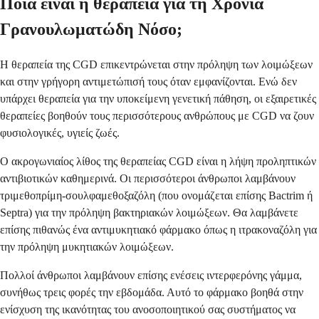
Ποια είναι η θεραπεία για τη Χρόνια
Γρανουλωματώδη Νόσο;
Η θεραπεία της CGD επικεντρώνεται στην πρόληψη των λοιμώξεων
και στην γρήγορη αντιμετώπισή τους όταν εμφανίζονται. Ενώ δεν
υπάρχει θεραπεία για την υποκείμενη γενετική πάθηση, οι εξαιρετικές
θεραπείες βοηθούν τους περισσότερους ανθρώπους με CGD να ζουν
φυσιολογικές, υγιείς ζωές.
Ο ακρογωνιαίος λίθος της θεραπείας CGD είναι η λήψη προληπτικών
αντιβιοτικών καθημερινά. Οι περισσότεροι άνθρωποι λαμβάνουν
τριμεθοπρίμη-σουλφαμεθοξαζόλη (που ονομάζεται επίσης Bactrim ή
Septra) για την πρόληψη βακτηριακών λοιμώξεων. Θα λαμβάνετε
επίσης πιθανώς ένα αντιμυκητιακό φάρμακο όπως η ιτρακοναζόλη για
την πρόληψη μυκητιακών λοιμώξεων.
Πολλοί άνθρωποι λαμβάνουν επίσης ενέσεις ιντερφερόνης γάμμα,
συνήθως τρεις φορές την εβδομάδα. Αυτό το φάρμακο βοηθά στην
ενίσχυση της ικανότητας του ανοσοποιητικού σας συστήματος να