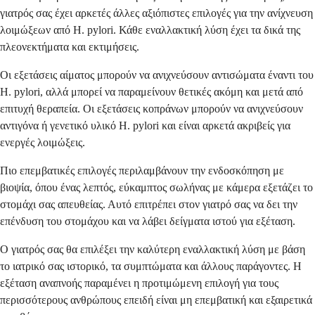
γιατρός σας έχει αρκετές άλλες αξιόπιστες επιλογές για την ανίχνευση
λοιμώξεων από H. pylori. Κάθε εναλλακτική λύση έχει τα δικά της
πλεονεκτήματα και εκτιμήσεις.
Οι εξετάσεις αίματος μπορούν να ανιχνεύσουν αντισώματα έναντι του
H. pylori, αλλά μπορεί να παραμείνουν θετικές ακόμη και μετά από
επιτυχή θεραπεία. Οι εξετάσεις κοπράνων μπορούν να ανιχνεύσουν
αντιγόνα ή γενετικό υλικό H. pylori και είναι αρκετά ακριβείς για
ενεργές λοιμώξεις.
Πιο επεμβατικές επιλογές περιλαμβάνουν την ενδοσκόπηση με
βιοψία, όπου ένας λεπτός, εύκαμπτος σωλήνας με κάμερα εξετάζει το
στομάχι σας απευθείας. Αυτό επιτρέπει στον γιατρό σας να δει την
επένδυση του στομάχου και να λάβει δείγματα ιστού για εξέταση.
Ο γιατρός σας θα επιλέξει την καλύτερη εναλλακτική λύση με βάση
το ιατρικό σας ιστορικό, τα συμπτώματα και άλλους παράγοντες. Η
εξέταση αναπνοής παραμένει η προτιμώμενη επιλογή για τους
περισσότερους ανθρώπους επειδή είναι μη επεμβατική και εξαιρετικά