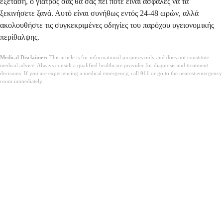
εξέταση, ο γιατρός σας θα σας πει πότε είναι ασφαλές να τα
ξεκινήσετε ξανά. Αυτό είναι συνήθως εντός 24-48 ωρών, αλλά
ακολουθήστε τις συγκεκριμένες οδηγίες του παρόχου υγειονομικής
περίθαλψης.
Medical Disclaimer:
This article is for informational purposes only and does not constitute
medical advice. Always consult a qualified healthcare provider for diagnosis and treatment
decisions. If you are experiencing a medical emergency, call 911 or go to the nearest emergency
room immediately.