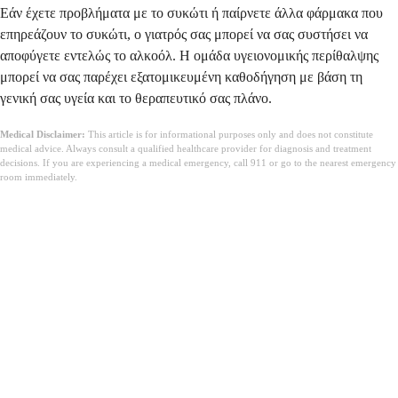
Εάν έχετε προβλήματα με το συκώτι ή παίρνετε άλλα φάρμακα που
επηρεάζουν το συκώτι, ο γιατρός σας μπορεί να σας συστήσει να
αποφύγετε εντελώς το αλκοόλ. Η ομάδα υγειονομικής περίθαλψης
μπορεί να σας παρέχει εξατομικευμένη καθοδήγηση με βάση τη
γενική σας υγεία και το θεραπευτικό σας πλάνο.
Medical Disclaimer:
This article is for informational purposes only and does not constitute
medical advice. Always consult a qualified healthcare provider for diagnosis and treatment
decisions. If you are experiencing a medical emergency, call 911 or go to the nearest emergency
room immediately.