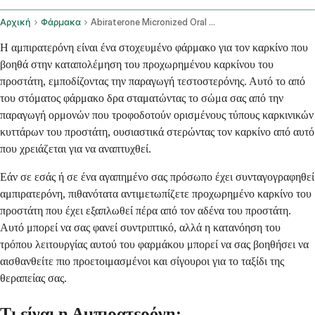
Αρχική
Φάρμακα
Abiraterone Micronized Oral Route
Η αμπιρατερόνη είναι ένα στοχευμένο φάρμακο για τον καρκίνο που
βοηθά στην καταπολέμηση του προχωρημένου καρκίνου του
προστάτη, εμποδίζοντας την παραγωγή τεστοστερόνης. Αυτό το από
του στόματος φάρμακο δρα σταματώντας το σώμα σας από την
παραγωγή ορμονών που τροφοδοτούν ορισμένους τύπους καρκινικών
κυττάρων του προστάτη, ουσιαστικά στερώντας τον καρκίνο από αυτό
που χρειάζεται για να αναπτυχθεί.
Εάν σε εσάς ή σε ένα αγαπημένο σας πρόσωπο έχει συνταγογραφηθεί
αμπιρατερόνη, πιθανότατα αντιμετωπίζετε προχωρημένο καρκίνο του
προστάτη που έχει εξαπλωθεί πέρα από τον αδένα του προστάτη.
Αυτό μπορεί να σας φανεί συντριπτικό, αλλά η κατανόηση του
τρόπου λειτουργίας αυτού του φαρμάκου μπορεί να σας βοηθήσει να
αισθανθείτε πιο προετοιμασμένοι και σίγουροι για το ταξίδι της
θεραπείας σας.
Τι είναι η Αμπιρατερόνη;