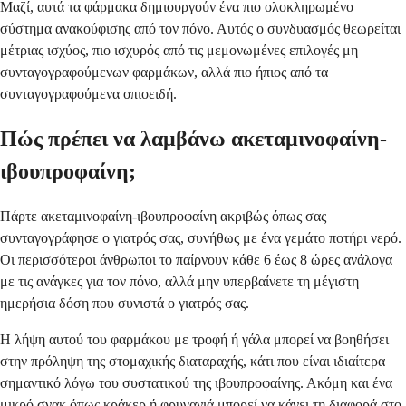
Μαζί, αυτά τα φάρμακα δημιουργούν ένα πιο ολοκληρωμένο
σύστημα ανακούφισης από τον πόνο. Αυτός ο συνδυασμός θεωρείται
μέτριας ισχύος, πιο ισχυρός από τις μεμονωμένες επιλογές μη
συνταγογραφούμενων φαρμάκων, αλλά πιο ήπιος από τα
συνταγογραφούμενα οπιοειδή.
Πώς πρέπει να λαμβάνω ακεταμινοφαίνη-
ιβουπροφαίνη;
Πάρτε ακεταμινοφαίνη-ιβουπροφαίνη ακριβώς όπως σας
συνταγογράφησε ο γιατρός σας, συνήθως με ένα γεμάτο ποτήρι νερό.
Οι περισσότεροι άνθρωποι το παίρνουν κάθε 6 έως 8 ώρες ανάλογα
με τις ανάγκες για τον πόνο, αλλά μην υπερβαίνετε τη μέγιστη
ημερήσια δόση που συνιστά ο γιατρός σας.
Η λήψη αυτού του φαρμάκου με τροφή ή γάλα μπορεί να βοηθήσει
στην πρόληψη της στομαχικής διαταραχής, κάτι που είναι ιδιαίτερα
σημαντικό λόγω του συστατικού της ιβουπροφαίνης. Ακόμη και ένα
μικρό σνακ όπως κράκερ ή φρυγανιά μπορεί να κάνει τη διαφορά στο