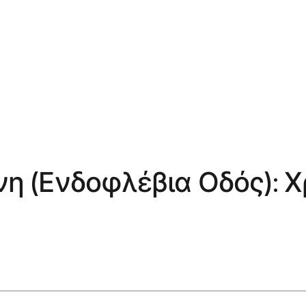
νη (Ενδοφλέβια Οδός): Χ