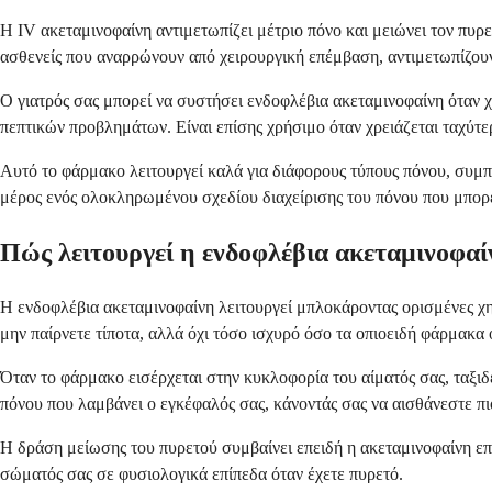
Η IV ακεταμινοφαίνη αντιμετωπίζει μέτριο πόνο και μειώνει τον πυρ
ασθενείς που αναρρώνουν από χειρουργική επέμβαση, αντιμετωπίζουν
Ο γιατρός σας μπορεί να συστήσει ενδοφλέβια ακεταμινοφαίνη όταν 
πεπτικών προβλημάτων. Είναι επίσης χρήσιμο όταν χρειάζεται ταχύτε
Αυτό το φάρμακο λειτουργεί καλά για διάφορους τύπους πόνου, συμπ
μέρος ενός ολοκληρωμένου σχεδίου διαχείρισης του πόνου που μπορε
Πώς λειτουργεί η ενδοφλέβια ακεταμινοφαί
Η ενδοφλέβια ακεταμινοφαίνη λειτουργεί μπλοκάροντας ορισμένες χη
μην παίρνετε τίποτα, αλλά όχι τόσο ισχυρό όσο τα οπιοειδή φάρμακα
Όταν το φάρμακο εισέρχεται στην κυκλοφορία του αίματός σας, ταξιδ
πόνου που λαμβάνει ο εγκέφαλός σας, κάνοντάς σας να αισθάνεστε πι
Η δράση μείωσης του πυρετού συμβαίνει επειδή η ακεταμινοφαίνη ε
σώματός σας σε φυσιολογικά επίπεδα όταν έχετε πυρετό.