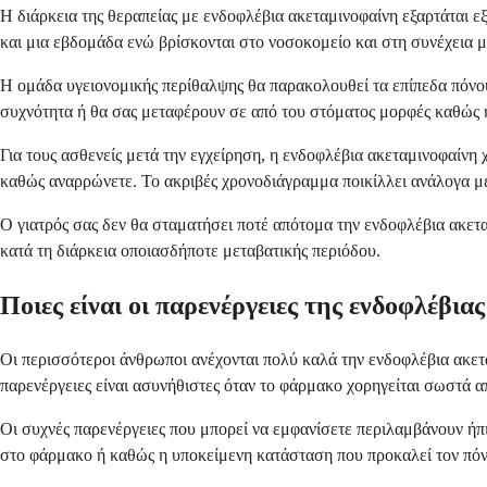
Η διάρκεια της θεραπείας με ενδοφλέβια ακεταμινοφαίνη εξαρτάται ε
και μια εβδομάδα ενώ βρίσκονται στο νοσοκομείο και στη συνέχεια μ
Η ομάδα υγειονομικής περίθαλψης θα παρακολουθεί τα επίπεδα πόνου
συχνότητα ή θα σας μεταφέρουν σε από του στόματος μορφές καθώς 
Για τους ασθενείς μετά την εγχείρηση, η ενδοφλέβια ακεταμινοφαίνη 
καθώς αναρρώνετε. Το ακριβές χρονοδιάγραμμα ποικίλλει ανάλογα με 
Ο γιατρός σας δεν θα σταματήσει ποτέ απότομα την ενδοφλέβια ακετα
κατά τη διάρκεια οποιασδήποτε μεταβατικής περιόδου.
Ποιες είναι οι παρενέργειες της ενδοφλέβια
Οι περισσότεροι άνθρωποι ανέχονται πολύ καλά την ενδοφλέβια ακετα
παρενέργειες είναι ασυνήθιστες όταν το φάρμακο χορηγείται σωστά α
Οι συχνές παρενέργειες που μπορεί να εμφανίσετε περιλαμβάνουν ή
στο φάρμακο ή καθώς η υποκείμενη κατάσταση που προκαλεί τον πόν