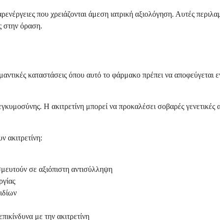
αρενέργειες που χρειάζονται άμεση ιατρική αξιολόγηση. Αυτές περι
ς στην όραση.
μαντικές καταστάσεις όπου αυτό το φάρμακο πρέπει να αποφεύγεται εν
εγκυμοσύνης. Η ακιτρετίνη μπορεί να προκαλέσει σοβαρές γενετικές α
ν ακιτρετίνη:
εσμευτούν σε αξιόπιστη αντισύλληψη
ργίας
ιδίων
ικίνδυνα με την ακιτρετίνη