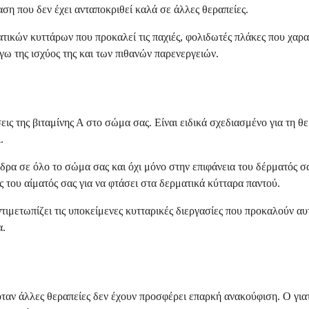
η που δεν έχει ανταποκριθεί καλά σε άλλες θεραπείες.
ικών κυττάρων που προκαλεί τις παχιές, φολιδωτές πλάκες που χαρακ
ω της ισχύος της και των πιθανών παρενεργειών.
ράσεις της βιταμίνης Α στο σώμα σας. Είναι ειδικά σχεδιασμένο για τ
.
δρα σε όλο το σώμα σας και όχι μόνο στην επιφάνεια του δέρματός σα
ς του αίματός σας για να φτάσει στα δερματικά κύτταρα παντού.
ντιμετωπίζει τις υποκείμενες κυτταρικές διεργασίες που προκαλούν 
α.
ταν άλλες θεραπείες δεν έχουν προσφέρει επαρκή ανακούφιση. Ο γιατ