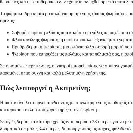
θεραπείες και η φωτοθεραπεία δεν έχουν αποδειχθεί αρκετά αποτελεσ
Το φάρμακο δρα ιδιαίτερα καλά για ορισμένους τύπους ψωρίασης που 
όφελος:
Σοβαρή ψωρίαση πλάκας που καλύπτει μεγάλες περιοχές του σ
Φλυκταινώδης ψωρίαση, η οποία προκαλεί εξογκώματα γεμάτα
Ερυθροδερμική ψωρίαση, μια σπάνια αλλά σοβαρή μορφή που 
Ψωρίαση που επηρεάζει τις παλάμες και τα πέλματά σας, η οποία
Σε ορισμένες περιπτώσεις, οι γιατροί μπορεί επίσης να συνταγογραφ
παραμένει η πιο συχνή και καλά μελετημένη χρήση της.
Πώς λειτουργεί η Ακιτρετίνη;
Η ακιτρετίνη λειτουργεί συνδέοντας με συγκεκριμένους υποδοχείς στ
κυτταρικού κύκλου που χαρακτηρίζει την ψωρίαση.
Σε υγιές δέρμα, τα κύτταρα χρειάζονται περίπου 28 ημέρες για να μ
δραματικά σε μόλις 3-4 ημέρες, δημιουργώντας τις παχιές, φολιδωτές