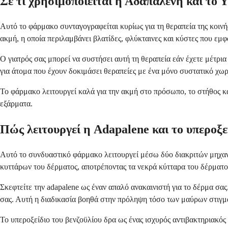
Σε τι χρησιμοποιείται η Αδαπαλένη και το Υ
Αυτό το φάρμακο συνταγογραφείται κυρίως για τη θεραπεία της κοινή
ακμή, η οποία περιλαμβάνει βλατίδες, φλύκταινες και κύστες που εμφ
Ο γιατρός σας μπορεί να συστήσει αυτή τη θεραπεία εάν έχετε μέτρ
για άτομα που έχουν δοκιμάσει θεραπείες με ένα μόνο συστατικό χωρ
Το φάρμακο λειτουργεί καλά για την ακμή στο πρόσωπο, το στήθος κ
εξάρματα.
Πώς λειτουργεί η Adapalene και το υπεροξεί
Αυτό το συνδυαστικό φάρμακο λειτουργεί μέσω δύο διακριτών μηχαν
κυττάρων του δέρματος, αποτρέποντας τα νεκρά κύτταρα του δέρματο
Σκεφτείτε την adapalene ως έναν απαλό ανακαινιστή για το δέρμα σα
σας. Αυτή η διαδικασία βοηθά στην πρόληψη τόσο των μαύρων στιγμ
Το υπεροξείδιο του βενζοϋλίου δρα ως ένας ισχυρός αντιβακτηριακό