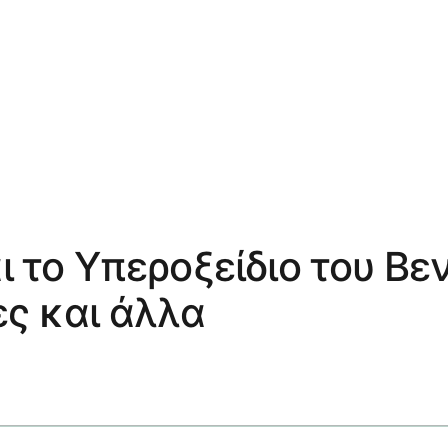
ι το Υπεροξείδιο του Βε
ες και άλλα