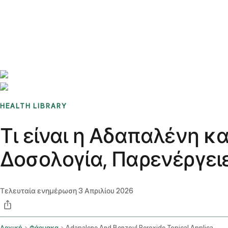
Benchmarks
Stories
FAQ
Sign up / Log in
HEALTH LIBRARY
Τι είναι η Αδαπαλένη κα
Δοσολογία, Παρενέργει
Τελευταία ενημέρωση
3 Απριλίου 2026
Αρχική
Φάρμακα
Adapalene And Benzoyl Peroxide Topical Application Route