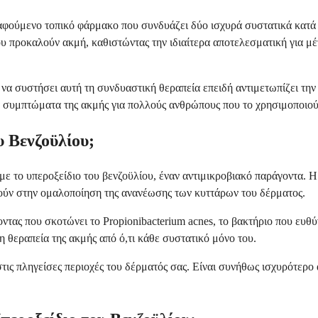
ραφούμενο τοπικό φάρμακο που συνδυάζει δύο ισχυρά συστατικά κατά 
υ προκαλούν ακμή, καθιστώντας την ιδιαίτερα αποτελεσματική για μέ
να συστήσει αυτή τη συνδυαστική θεραπεία επειδή αντιμετωπίζει την
α συμπτώματα της ακμής για πολλούς ανθρώπους που το χρησιμοποιού
υ Βενζοϋλίου;
 με το υπεροξείδιο του βενζοϋλίου, έναν αντιμικροβιακό παράγοντα.
ηθούν στην ομαλοποίηση της ανανέωσης των κυττάρων του δέρματος.
οντας που σκοτώνει το Propionibacterium acnes, το βακτήριο που ευθ
 θεραπεία της ακμής από ό,τι κάθε συστατικό μόνο του.
ις πληγείσες περιοχές του δέρματός σας. Είναι συνήθως ισχυρότερο α