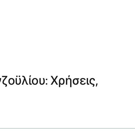
νζοϋλίου: Χρήσεις,