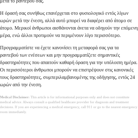
μετά το ραντεβού σας.
Η όρασή σας συνήθως επανέρχεται στο φυσιολογικό εντός λίγων
ωρών μετά την ένεση, αλλά αυτό μπορεί να διαφέρει από άτομο σε
άτομο. Μερικοί άνθρωποι αισθάνονται άνετα να οδηγούν την επόμενη
μέρα, ενώ άλλοι προτιμούν να περιμένουν λίγο περισσότερο.
Προγραμματίστε να έχετε κανονίσει τη μεταφορά σας για τα
ραντεβού των ενέσεων και μην προγραμματίζετε σημαντικές
δραστηριότητες που απαιτούν καθαρή όραση για την υπόλοιπη ημέρα.
Οι περισσότεροι άνθρωποι μπορούν να επιστρέψουν στις κανονικές
τους δραστηριότητες, συμπεριλαμβανομένης της οδήγησης, εντός 24
ωρών από την ένεση.
Medical Disclaimer:
This article is for informational purposes only and does not constitute
medical advice. Always consult a qualified healthcare provider for diagnosis and treatment
decisions. If you are experiencing a medical emergency, call 911 or go to the nearest emergency
room immediately.