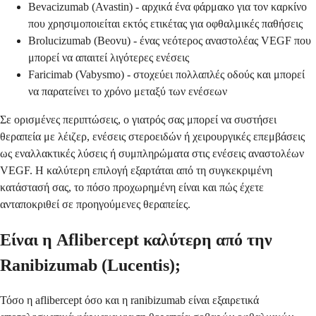
Bevacizumab (Avastin) - αρχικά ένα φάρμακο για τον καρκίνο
που χρησιμοποιείται εκτός ετικέτας για οφθαλμικές παθήσεις
Brolucizumab (Beovu) - ένας νεότερος αναστολέας VEGF που
μπορεί να απαιτεί λιγότερες ενέσεις
Faricimab (Vabysmo) - στοχεύει πολλαπλές οδούς και μπορεί
να παρατείνει το χρόνο μεταξύ των ενέσεων
Σε ορισμένες περιπτώσεις, ο γιατρός σας μπορεί να συστήσει
θεραπεία με λέιζερ, ενέσεις στεροειδών ή χειρουργικές επεμβάσεις
ως εναλλακτικές λύσεις ή συμπληρώματα στις ενέσεις αναστολέων
VEGF. Η καλύτερη επιλογή εξαρτάται από τη συγκεκριμένη
κατάστασή σας, το πόσο προχωρημένη είναι και πώς έχετε
ανταποκριθεί σε προηγούμενες θεραπείες.
Είναι η Aflibercept καλύτερη από την
Ranibizumab (Lucentis);
Τόσο η aflibercept όσο και η ranibizumab είναι εξαιρετικά