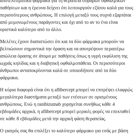
αποτελεσματικά φάρμακα για τη θεραπεία σοβαρών οφθαλμικών
παθήσεων και η έρευνα δείχνει ότι λειτουργούν εξίσου καλά για τους
περισσότερους ανθρώπους. Η επιλογή μεταξύ τους συχνά εξαρτάται
από μεμονωμένους παράγοντες και όχι από το αν το ένα είναι
οριστικά καλύτερο από το άλλο.
Μελέτες έχουν διαπιστώσει ότι και τα δύο φάρμακα μπορούν να
βελτιώσουν σημαντικά την όραση και να αποτρέψουν περαιτέρω
απώλεια όρασης σε άτομα με παθήσεις όπως η υγρή εκφύλιση της
ωχράς κηλίδας και η διαβητική οφθαλμοπάθεια. Οι περισσότεροι
άνθρωποι ανταποκρίνονται καλά σε οποιοδήποτε από τα δύο
φάρμακα.
Η κύρια διαφορά είναι ότι η aflibercept μπορεί να επιτρέψει ελαφρώς
μεγαλύτερα διαστήματα μεταξύ των ενέσεων σε ορισμένους
ανθρώπους. Ενώ η ranibizumab χορηγείται συνήθως κάθε 4
εβδομάδες αρχικά, η aflibercept μπορεί μερικές φορές να επεκταθεί
σε κάθε 8 εβδομάδες μετά την αρχική φάση θεραπείας.
Ο γιατρός σας θα επιλέξει το καλύτερο φάρμακο για εσάς με βάση