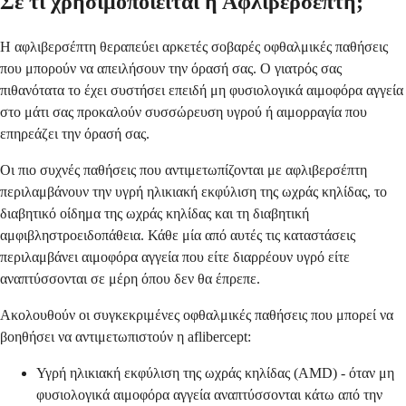
Σε τι χρησιμοποιείται η Αφλιβερσέπτη;
Η αφλιβερσέπτη θεραπεύει αρκετές σοβαρές οφθαλμικές παθήσεις
που μπορούν να απειλήσουν την όρασή σας. Ο γιατρός σας
πιθανότατα το έχει συστήσει επειδή μη φυσιολογικά αιμοφόρα αγγεία
στο μάτι σας προκαλούν συσσώρευση υγρού ή αιμορραγία που
επηρεάζει την όρασή σας.
Οι πιο συχνές παθήσεις που αντιμετωπίζονται με αφλιβερσέπτη
περιλαμβάνουν την υγρή ηλικιακή εκφύλιση της ωχράς κηλίδας, το
διαβητικό οίδημα της ωχράς κηλίδας και τη διαβητική
αμφιβληστροειδοπάθεια. Κάθε μία από αυτές τις καταστάσεις
περιλαμβάνει αιμοφόρα αγγεία που είτε διαρρέουν υγρό είτε
αναπτύσσονται σε μέρη όπου δεν θα έπρεπε.
Ακολουθούν οι συγκεκριμένες οφθαλμικές παθήσεις που μπορεί να
βοηθήσει να αντιμετωπιστούν η aflibercept:
Υγρή ηλικιακή εκφύλιση της ωχράς κηλίδας (AMD) - όταν μη
φυσιολογικά αιμοφόρα αγγεία αναπτύσσονται κάτω από την