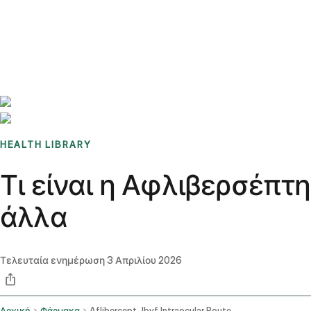
Benchmarks
Stories
FAQ
Sign up / Log in
HEALTH LIBRARY
Τι είναι η Αφλιβερσέπτη
άλλα
Τελευταία ενημέρωση
3 Απριλίου 2026
Αρχική
Φάρμακα
Aflibercept Jbvf Intraocular Route