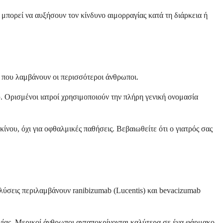
 μπορεί να αυξήσουν τον κίνδυνο αιμορραγίας κατά τη διάρκεια ή
ια που λαμβάνουν οι περισσότεροι άνθρωποι.
υ. Ορισμένοι ιατροί χρησιμοποιούν την πλήρη γενική ονομασία
ίνου, όχι για οφθαλμικές παθήσεις. Βεβαιωθείτε ότι ο γιατρός σας
λύσεις περιλαμβάνουν ranibizumab (Lucentis) και bevacizumab
γίας. Μερικοί άνθρωποι ανταποκρίνονται καλύτερα σε ένα φάρμακο