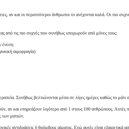
ς, αν και οι περισσότεροι άνθρωποι το ανέχονται καλά. Οι πιο συχνές 
τας από τις πιο συχνές που συνήθως υποχωρούν από μόνες τους:
ν ένεση
φυκική αιμορραγία)
θεραπεία. Συνήθως βελτιώνονται μέσα σε λίγες ημέρες καθώς το μάτι 
τούν, αν και επηρεάζουν λιγότερο από 1 στους 100 ανθρώπους. Αυτέ
 των ματιών.
κές αντιδράσεις ή θρόμβους αίματος. Ενώ αυτές είναι εξαιρετικά ασ