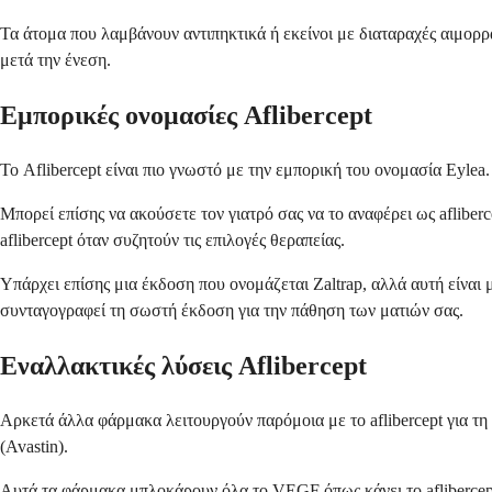
Τα άτομα που λαμβάνουν αντιπηκτικά ή εκείνοι με διαταραχές αιμορρ
μετά την ένεση.
Εμπορικές ονομασίες Aflibercept
Το Aflibercept είναι πιο γνωστό με την εμπορική του ονομασία Eylea.
Μπορεί επίσης να ακούσετε τον γιατρό σας να το αναφέρει ως aflibe
aflibercept όταν συζητούν τις επιλογές θεραπείας.
Υπάρχει επίσης μια έκδοση που ονομάζεται Zaltrap, αλλά αυτή είναι μ
συνταγογραφεί τη σωστή έκδοση για την πάθηση των ματιών σας.
Εναλλακτικές λύσεις Aflibercept
Αρκετά άλλα φάρμακα λειτουργούν παρόμοια με το aflibercept για τ
(Avastin).
Αυτά τα φάρμακα μπλοκάρουν όλα το VEGF όπως κάνει το aflibercep