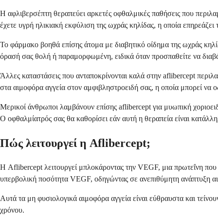
Η αφλιβερσέπτη θεραπεύει αρκετές οφθαλμικές παθήσεις που περιλα
έχετε υγρή ηλικιακή εκφύλιση της ωχράς κηλίδας, η οποία επηρεάζει 
Το φάρμακο βοηθά επίσης άτομα με διαβητικό οίδημα της ωχράς κηλί
όρασή σας θολή ή παραμορφωμένη, ειδικά όταν προσπαθείτε να διαβά
Άλλες καταστάσεις που ανταποκρίνονται καλά στην aflibercept περι
στα αιμοφόρα αγγεία στον αμφιβληστροειδή σας, η οποία μπορεί να 
Μερικοί άνθρωποι λαμβάνουν επίσης aflibercept για μυωπική χοριοε
Ο οφθαλμίατρός σας θα καθορίσει εάν αυτή η θεραπεία είναι κατάλλη
Πώς λειτουργεί η Aflibercept;
Η Aflibercept λειτουργεί μπλοκάροντας την VEGF, μια πρωτεΐνη που
υπερβολική ποσότητα VEGF, οδηγώντας σε ανεπιθύμητη ανάπτυξη αι
Αυτά τα μη φυσιολογικά αιμοφόρα αγγεία είναι εύθραυστα και τείνου
χρόνου.