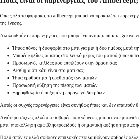
Ποιες είναι οι παρενέργειες του Aflibercept;
Όπως όλα τα φάρμακα, το aflibercept μπορεί να προκαλέσει παρενέργειε
της ένεσης.
Ακολουθούν οι παρενέργειες που μπορεί να αντιμετωπίσετε, ξεκινών
Ήπιος πόνος ή δυσφορία στο μάτι για μια ή δύο ημέρες μετά τη
Μικρές κηλίδες αίματος στο λευκό μέρος του ματιού (υποεπιπε
Προσωρινές κηλίδες που επιπλέουν στην όρασή σας
Αίσθημα ότι κάτι είναι στο μάτι σας
Ήπια ερυθρότητα ή ερεθισμός των ματιών
Προσωρινή αύξηση της πίεσης των ματιών
Ξηροφθαλμία ή αυξημένη παραγωγή δακρύων
Αυτές οι συχνές παρενέργειες είναι συνήθως ήπιες και δεν απαιτούν 
Λιγότερο συχνές αλλά πιο σοβαρές παρενέργειες μπορεί να εμφανισ
μάτι, αποκόλληση αμφιβληστροειδούς ή σημαντική αύξηση της πίεσης
Πολύ σπάνιες αλλά σοβαρές επιπλοκές περιλαμβάνουν σοβαρές αλλεργι