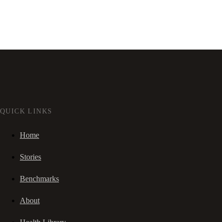
QUICK LINKS
Home
Stories
Benchmarks
About