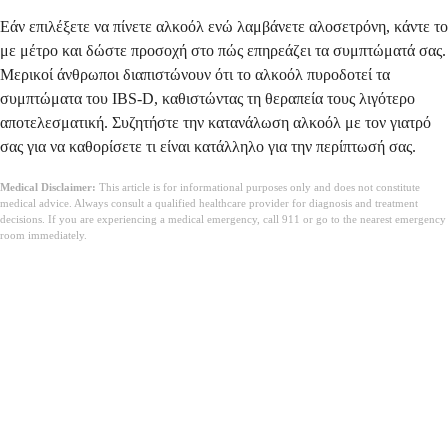
Εάν επιλέξετε να πίνετε αλκοόλ ενώ λαμβάνετε αλοσετρόνη, κάντε το
με μέτρο και δώστε προσοχή στο πώς επηρεάζει τα συμπτώματά σας.
Μερικοί άνθρωποι διαπιστώνουν ότι το αλκοόλ πυροδοτεί τα
συμπτώματα του IBS-D, καθιστώντας τη θεραπεία τους λιγότερο
αποτελεσματική. Συζητήστε την κατανάλωση αλκοόλ με τον γιατρό
σας για να καθορίσετε τι είναι κατάλληλο για την περίπτωσή σας.
Medical Disclaimer:
This article is for informational purposes only and does not constitute
medical advice. Always consult a qualified healthcare provider for diagnosis and treatment
decisions. If you are experiencing a medical emergency, call 911 or go to the nearest emergency
room immediately.