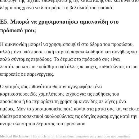
αποφυγή της ταχείας επανεμφάνισης της κατάστασής σας και δίνει στο
δέρμα σας χρόνο να διατηρήσει τη βελτίωσή του φυσικά.
Ε5. Μπορώ να χρησιμοποιήσω αμκινονίδη στο
πρόσωπό μου;
Η αμκινονίδη μπορεί να χρησιμοποιηθεί στο δέρμα του προσώπου,
αλλά μόνο υπό προσεκτική ιατρική παρακολούθηση και συνήθως για
πολύ σύντομες περιόδους. Το δέρμα στο πρόσωπό σας είναι
λεπτότερο και πιο ευαίσθητο από άλλες περιοχές, καθιστώντας το πιο
επιρρεπές σε παρενέργειες.
Ο γιατρός σας πιθανότατα θα συνταγογραφήσει ένα
κορτικοστεροειδές χαμηλότερης ισχύος για τις παθήσεις του
προσώπου ή θα περιορίσει τη χρήση αμκινονίδης σε λίγες μόνο
ημέρες. Μην το χρησιμοποιείτε ποτέ κοντά στα μάτια σας και να είστε
ιδιαίτερα προσεκτικοί ακολουθώντας τις οδηγίες εφαρμογής κατά την
αντιμετώπιση του δέρματος του προσώπου.
Medical Disclaimer:
This article is for informational purposes only and does not constitute