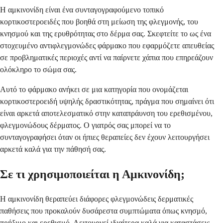
Η αμκινονίδη είναι ένα συνταγογραφούμενο τοπικό
κορτικοστεροειδές που βοηθά στη μείωση της φλεγμονής, του
κνησμού και της ερυθρότητας στο δέρμα σας. Σκεφτείτε το ως ένα
στοχευμένο αντιφλεγμονώδες φάρμακο που εφαρμόζετε απευθείας
σε προβληματικές περιοχές αντί να παίρνετε χάπια που επηρεάζουν
ολόκληρο το σώμα σας.
Αυτό το φάρμακο ανήκει σε μια κατηγορία που ονομάζεται
κορτικοστεροειδή υψηλής δραστικότητας, πράγμα που σημαίνει ότι
είναι αρκετά αποτελεσματικό στην καταπράυνση του ερεθισμένου,
φλεγμονώδους δέρματος. Ο γιατρός σας μπορεί να το
συνταγογραφήσει όταν οι ήπιες θεραπείες δεν έχουν λειτουργήσει
αρκετά καλά για την πάθησή σας.
Σε τι χρησιμοποιείται η Αμκινονίδη;
Η αμκινονίδη θεραπεύει διάφορες φλεγμονώδεις δερματικές
παθήσεις που προκαλούν δυσάρεστα συμπτώματα όπως κνησμό,
πρήξιμο και ερεθισμό. Λειτουργεί ιδιαίτερα καλά για καταστάσεις