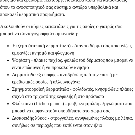
όπου το ανοσοποιητικό σας σύστημα αντιδρά υπερβολικά και
προκαλεί δερματικά προβλήματα.
Ακολουθούν οι κύριες καταστάσεις για τις οποίες ο γιατρός σας
μπορεί να συνταγογραφήσει αμκινονίδη:
Έκζεμα (ατοπική δερματίτιδα) - όταν το δέρμα σας κοκκινίζει,
εμφανίζει κνησμό και φλεγμονή
Ψωρίαση - πλάκες παχέος, φολιδωτού δέρματος που μπορεί να
είναι επώδυνες ή να προκαλούν κνησμό
Δερματίτιδα εξ επαφής - αντιδράσεις από την επαφή με
ερεθιστικές ουσίες ή αλλεργιογόνα
Σμηγματορροϊκή δερματίτιδα - φολιδωτές, κνησμώδεις πλάκες
συχνά στο τριχωτό της κεφαλής ή στο πρόσωπο
Φλύκταινα (Lichen planus) - μωβ, κνησμώδη εξογκώματα που
μπορεί να εμφανιστούν οπουδήποτε στο σώμα σας
Δισκοειδής λύκος - στρογγυλές, ανυψωμένες πλάκες με λέπια,
συνήθως σε περιοχές που εκτίθενται στον ήλιο