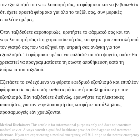
τον εξοπλισμό του νεφελοποιητή σας, τα φάρμακα και να βεβαιωθείτε
ότι έχετε αρκετά φάρμακα για όλο το ταξίδι σας, συν μερικές
επιπλέον ημέρες.
Όταν ταξιδεύετε αεροπορικώς, κρατήστε το φάρμακό σας και τον
νεφελοποιητή σας στη χειραποσκευή σας και φέρτε μια επιστολή από
τον γιατρό σας που να εξηγεί την ιατρική σας ανάγκη για τον
εξοπλισμό. Το φάρμακο πρέπει να φυλάσσεται στο ψυγείο, οπότε θα
χρειαστεί να προγραμματίσετε τη σωστή αποθήκευση κατά τη
διάρκεια του ταξιδιού.
Εξετάστε το ενδεχόμενο να φέρετε εφεδρικό εξοπλισμό και επιπλέον
φάρμακα σε περίπτωση καθυστερήσεων ή προβλημάτων με τον
εξοπλισμό. Εάν ταξιδεύετε διεθνώς, ερευνήστε τις ηλεκτρικές
απαιτήσεις για τον νεφελοποιητή σας και φέρτε κατάλληλους
προσαρμογείς εάν χρειάζονται.
Medical Disclaimer:
This article is for informational purposes only and does not constitute
medical advice. Always consult a qualified healthcare provider for diagnosis and treatment
decisions. If you are experiencing a medical emergency, call 911 or go to the nearest emergency
room immediately.