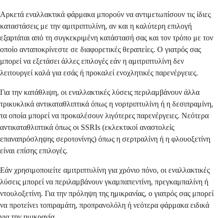
Αρκετά εναλλακτικά φάρμακα μπορούν να αντιμετωπίσουν τις ίδιες
καταστάσεις με την αμιτριπτυλίνη, αν και η καλύτερη επιλογή
εξαρτάται από τη συγκεκριμένη κατάστασή σας και τον τρόπο με τον
οποίο ανταποκρίνεστε σε διαφορετικές θεραπείες. Ο γιατρός σας
μπορεί να εξετάσει άλλες επιλογές εάν η αμιτριπτυλίνη δεν
λειτουργεί καλά για εσάς ή προκαλεί ενοχλητικές παρενέργειες.
Για την κατάθλιψη, οι εναλλακτικές λύσεις περιλαμβάνουν άλλα
τρικυκλικά αντικαταθλιπτικά όπως η νορτριπτυλίνη ή η δεσιπραμίνη,
τα οποία μπορεί να προκαλέσουν λιγότερες παρενέργειες. Νεότερα
αντικαταθλιπτικά όπως οι SSRIs (εκλεκτικοί αναστολείς
επαναπρόσληψης σεροτονίνης) όπως η σερτραλίνη ή η φλουοξετίνη
είναι επίσης επιλογές.
Εάν χρησιμοποιείτε αμιτριπτυλίνη για χρόνιο πόνο, οι εναλλακτικές
λύσεις μπορεί να περιλαμβάνουν γκαμπαπεντίνη, πρεγκαμπαλίνη ή
ντουλοξετίνη. Για την πρόληψη της ημικρανίας, ο γιατρός σας μπορεί
να προτείνει τοπιραμάτη, προπρανολόλη ή νεότερα φάρμακα ειδικά
για την ημικρανία.