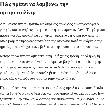
Πώς πρέπει να λαμβάνω την
αμιτριπτυλίνη;
Λαμβάνετε την αμιτριπτυλίνη ακριβώς όπως σας συνταγογραφεί ο
γιατρός σας, συνήθως μία φορά την ημέρα πριν τον ύπνο. Το φάρμακο
μπορεί να σας προκαλέσει υπνηλία, επομένως η λήψη του πριν τον
ύπνο βοηθά στην ελαχιστοποίηση της υπνηλίας κατά τη διάρκεια της
ημέρας, ενώ ενδεχομένως βελτιώνει την ποιότητα του ύπνου σας.
Μπορείτε να πάρετε αμιτριπτυλίνη με ή χωρίς τροφή, αλλά η λήψη
της με ένα μικρό σνακ ή γεύμα μπορεί να βοηθήσει στη μείωση της
στομαχικής διαταραχής. Καταπιείτε το δισκίο ολόκληρο με ένα
γεμάτο ποτήρι νερό. Μην συνθλίβετε, μασάτε ή σπάτε το δισκίο
εκτός εάν ο γιατρός σας σας πει ρητά να το κάνετε.
Προσπαθήστε να παίρνετε το φάρμακό σας την ίδια ώρα κάθε βράδυ
για να βοηθήσετε το σώμα σας να προσαρμοστεί σε μια ρουτίνα. Εάν
ξεκινάτε αμιτριπτυλίνη, ο γιατρός σας πιθανότατα θα ξεκινήσει με μια
χαμηλή δόση και θα την αυξάνει σταδιακά για αρκετές εβδομάδες για