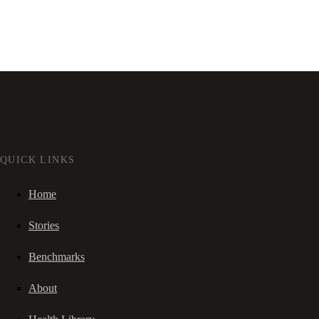
QUICK LINKS
Home
Stories
Benchmarks
About