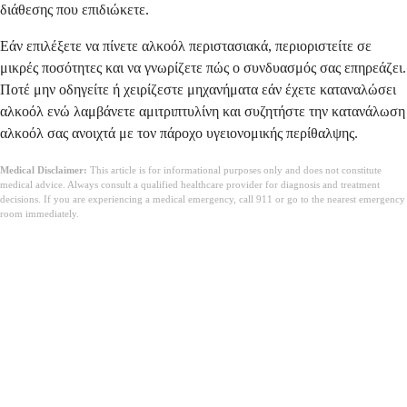
διάθεσης που επιδιώκετε.
Εάν επιλέξετε να πίνετε αλκοόλ περιστασιακά, περιοριστείτε σε
μικρές ποσότητες και να γνωρίζετε πώς ο συνδυασμός σας επηρεάζει.
Ποτέ μην οδηγείτε ή χειρίζεστε μηχανήματα εάν έχετε καταναλώσει
αλκοόλ ενώ λαμβάνετε αμιτριπτυλίνη και συζητήστε την κατανάλωση
αλκοόλ σας ανοιχτά με τον πάροχο υγειονομικής περίθαλψης.
Medical Disclaimer:
This article is for informational purposes only and does not constitute
medical advice. Always consult a qualified healthcare provider for diagnosis and treatment
decisions. If you are experiencing a medical emergency, call 911 or go to the nearest emergency
room immediately.