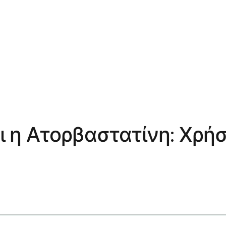
αι η Ατορβαστατίνη: Χρήσ