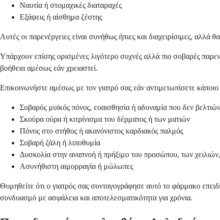
Ναυτία ή στομαχικές διαταραχές
Εξάψεις ή αίσθημα ζέστης
Αυτές οι παρενέργειες είναι συνήθως ήπιες και διαχειρίσιμες, αλλά θα
Υπάρχουν επίσης ορισμένες λιγότερο συχνές αλλά πιο σοβαρές παρενέρ
βοήθεια αμέσως εάν χρειαστεί.
Επικοινωνήστε αμέσως με τον γιατρό σας εάν αντιμετωπίσετε κάποιο
Σοβαρός μυϊκός πόνος, ευαισθησία ή αδυναμία που δεν βελτιών
Σκούρα ούρα ή κιτρίνισμα του δέρματος ή των ματιών
Πόνος στο στήθος ή ακανόνιστος καρδιακός παλμός
Σοβαρή ζάλη ή λιποθυμία
Δυσκολία στην αναπνοή ή πρήξιμο του προσώπου, των χειλιών,
Ασυνήθιστη αιμορραγία ή μώλωπες
Θυμηθείτε ότι ο γιατρός σας συνταγογράφησε αυτό το φάρμακο επειδ
συνδυασμό με ασφάλεια και αποτελεσματικότητα για χρόνια.