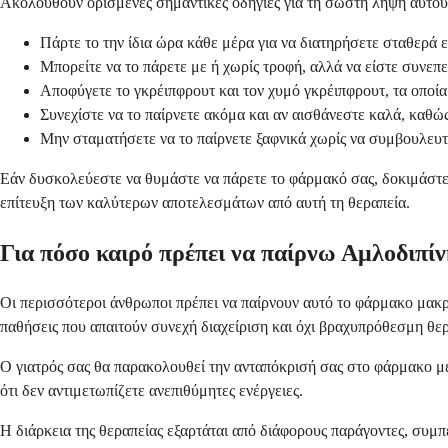
Ακολουθούν ορισμένες σημαντικές οδηγίες για τη σωστή λήψη αυτο
Πάρτε το την ίδια ώρα κάθε μέρα για να διατηρήσετε σταθερά 
Μπορείτε να το πάρετε με ή χωρίς τροφή, αλλά να είστε συνεπε
Αποφύγετε το γκρέιπφρουτ και τον χυμό γκρέιπφρουτ, τα οποί
Συνεχίστε να το παίρνετε ακόμα και αν αισθάνεστε καλά, καθ
Μην σταματήσετε να το παίρνετε ξαφνικά χωρίς να συμβουλευτε
Εάν δυσκολεύεστε να θυμάστε να πάρετε το φάρμακό σας, δοκιμάστε ν
επίτευξη των καλύτερων αποτελεσμάτων από αυτή τη θεραπεία.
Για πόσο καιρό πρέπει να παίρνω Αμλοδιπί
Οι περισσότεροι άνθρωποι πρέπει να παίρνουν αυτό το φάρμακο μακρ
παθήσεις που απαιτούν συνεχή διαχείριση και όχι βραχυπρόθεσμη θερ
Ο γιατρός σας θα παρακολουθεί την ανταπόκρισή σας στο φάρμακο μέ
ότι δεν αντιμετωπίζετε ανεπιθύμητες ενέργειες.
Η διάρκεια της θεραπείας εξαρτάται από διάφορους παράγοντες, συμπ