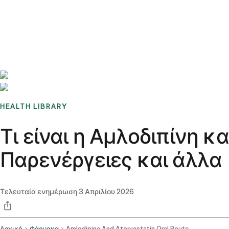
Benchmarks
Stories
FAQ
Sign up / Log in
HEALTH LIBRARY
Τι είναι η Αμλοδιπίνη κ
Παρενέργειες και άλλα
Τελευταία ενημέρωση
3 Απριλίου 2026
Αρχική
Φάρμακα
Amlodipine And Atorvastatin Oral Route