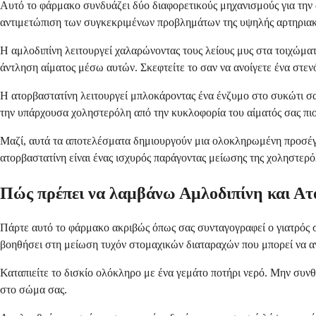
Αυτό το φάρμακο συνδυάζει δύο διαφορετικούς μηχανισμούς για την 
αντιμετώπιση των συγκεκριμένων προβλημάτων της υψηλής αρτηριακή
Η αμλοδιπίνη λειτουργεί χαλαρώνοντας τους λείους μυς στα τοιχώματα
άντληση αίματος μέσω αυτών. Σκεφτείτε το σαν να ανοίγετε ένα στενό
Η ατορβαστατίνη λειτουργεί μπλοκάροντας ένα ένζυμο στο συκώτι σα
την υπάρχουσα χοληστερόλη από την κυκλοφορία του αίματός σας πι
Μαζί, αυτά τα αποτελέσματα δημιουργούν μια ολοκληρωμένη προσέγγισ
ατορβαστατίνη είναι ένας ισχυρός παράγοντας μείωσης της χοληστερό
Πώς πρέπει να λαμβάνω Αμλοδιπίνη και Ατ
Πάρτε αυτό το φάρμακο ακριβώς όπως σας συνταγογραφεί ο γιατρός σα
βοηθήσει στη μείωση τυχόν στομαχικών διαταραχών που μπορεί να α
Καταπιείτε το δισκίο ολόκληρο με ένα γεμάτο ποτήρι νερό. Μην συνθ
στο σώμα σας.