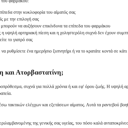
ύ του φαρμάκου:
επίπεδα στην κυκλοφορία του αίματός σας
ίς με την επιλογή σας
α μπορούν να αυξήσουν επικίνδυνα τα επίπεδα του φαρμάκου
ώς η υψηλή αρτηριακή πίεση και η χοληστερόλη συχνά δεν έχουν συμ
ίτε το γιατρό σας
α ρυθμίσετε ένα ημερήσιο ξυπνητήρι ή να το κρατάτε κοντά σε κάτι π
νη και Ατορβαστατίνη;
οπρόθεσμα, συχνά για πολλά χρόνια ή και εφ' όρου ζωής. Η υψηλή α
απεία.
σω τακτικών ελέγχων και εξετάσεων αίματος. Αυτά τα ραντεβού βοηθ
εριλαμβανομένης της γενικής σας υγείας, του πόσο καλά ανταποκρίνε