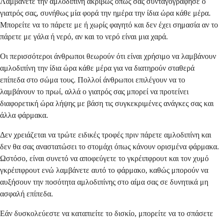
Λαμβάνετε την αμλοδιπίνη ακριβώς όπως σας συνταγογράφησε ο
γιατρός σας, συνήθως μία φορά την ημέρα την ίδια ώρα κάθε μέρα.
Μπορείτε να το πάρετε με ή χωρίς φαγητό και δεν έχει σημασία αν το
πάρετε με γάλα ή νερό, αν και το νερό είναι μια χαρά.
Οι περισσότεροι άνθρωποι θεωρούν ότι είναι χρήσιμο να λαμβάνουν
αμλοδιπίνη την ίδια ώρα κάθε μέρα για να διατηρούν σταθερά
επίπεδα στο σώμα τους. Πολλοί άνθρωποι επιλέγουν να το
λαμβάνουν το πρωί, αλλά ο γιατρός σας μπορεί να προτείνει
διαφορετική ώρα λήψης με βάση τις συγκεκριμένες ανάγκες σας και
άλλα φάρμακα.
Δεν χρειάζεται να τρώτε ειδικές τροφές πριν πάρετε αμλοδιπίνη και
δεν θα σας αναστατώσει το στομάχι όπως κάνουν ορισμένα φάρμακα.
Ωστόσο, είναι συνετό να αποφεύγετε το γκρέιπφρουτ και τον χυμό
γκρέιπφρουτ ενώ λαμβάνετε αυτό το φάρμακο, καθώς μπορούν να
αυξήσουν την ποσότητα αμλοδιπίνης στο αίμα σας σε δυνητικά μη
ασφαλή επίπεδα.
Εάν δυσκολεύεστε να καταπιείτε το δισκίο, μπορείτε να το σπάσετε