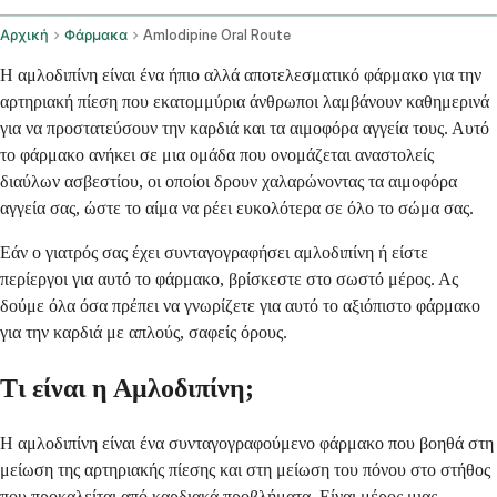
Αρχική
Φάρμακα
Amlodipine Oral Route
Η αμλοδιπίνη είναι ένα ήπιο αλλά αποτελεσματικό φάρμακο για την
αρτηριακή πίεση που εκατομμύρια άνθρωποι λαμβάνουν καθημερινά
για να προστατεύσουν την καρδιά και τα αιμοφόρα αγγεία τους. Αυτό
το φάρμακο ανήκει σε μια ομάδα που ονομάζεται αναστολείς
διαύλων ασβεστίου, οι οποίοι δρουν χαλαρώνοντας τα αιμοφόρα
αγγεία σας, ώστε το αίμα να ρέει ευκολότερα σε όλο το σώμα σας.
Εάν ο γιατρός σας έχει συνταγογραφήσει αμλοδιπίνη ή είστε
περίεργοι για αυτό το φάρμακο, βρίσκεστε στο σωστό μέρος. Ας
δούμε όλα όσα πρέπει να γνωρίζετε για αυτό το αξιόπιστο φάρμακο
για την καρδιά με απλούς, σαφείς όρους.
Τι είναι η Αμλοδιπίνη;
Η αμλοδιπίνη είναι ένα συνταγογραφούμενο φάρμακο που βοηθά στη
μείωση της αρτηριακής πίεσης και στη μείωση του πόνου στο στήθος
που προκαλείται από καρδιακά προβλήματα. Είναι μέρος μιας