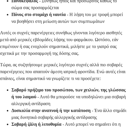
Πονοκέφαλος
- Συνήθως ήπιος και προσωρινός καθώς το
σώμα σας προσαρμόζεται
Πόνος στο στομάχι ή ναυτία
- Η λήψη του με τροφή μπορεί
να βοηθήσει στη μείωση αυτών των συμπτωμάτων
Αυτές οι συχνές παρενέργειες συνήθως γίνονται λιγότερο αισθητές
μετά από μερικές εβδομάδες λήψης του φαρμάκου. Ωστόσο, εάν
επιμένουν ή σας ενοχλούν σημαντικά, μιλήστε με το γιατρό σας
σχετικά με την προσαρμογή της δόσης σας.
Τώρα, ας συζητήσουμε μερικές λιγότερο συχνές αλλά πιο σοβαρές
παρενέργειες που απαιτούν άμεση ιατρική φροντίδα. Ενώ αυτές είναι
σπάνιες, είναι σημαντικό να γνωρίζετε τι να προσέχετε:
Σοβαρό πρήξιμο του προσώπου, των χειλιών, της γλώσσας
ή του λαιμού
- Αυτό θα μπορούσε να υποδηλώνει μια σοβαρή
αλλεργική αντίδραση
Δυσκολία στην αναπνοή ή την κατάποση
- Ένα άλλο σημάδι
μιας δυνητικά σοβαρής αλλεργικής αντίδρασης
Σοβαρή ζάλη ή λιποθυμία
- Αυτό μπορεί να σημαίνει ότι η