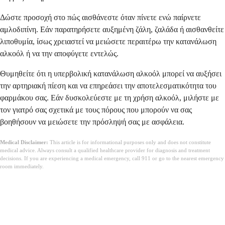
Δώστε προσοχή στο πώς αισθάνεστε όταν πίνετε ενώ παίρνετε
αμλοδιπίνη. Εάν παρατηρήσετε αυξημένη ζάλη, ζαλάδα ή αισθανθείτε
λιποθυμία, ίσως χρειαστεί να μειώσετε περαιτέρω την κατανάλωση
αλκοόλ ή να την αποφύγετε εντελώς.
Θυμηθείτε ότι η υπερβολική κατανάλωση αλκοόλ μπορεί να αυξήσει
την αρτηριακή πίεση και να επηρεάσει την αποτελεσματικότητα του
φαρμάκου σας. Εάν δυσκολεύεστε με τη χρήση αλκοόλ, μιλήστε με
τον γιατρό σας σχετικά με τους πόρους που μπορούν να σας
βοηθήσουν να μειώσετε την πρόσληψή σας με ασφάλεια.
Medical Disclaimer:
This article is for informational purposes only and does not constitute
medical advice. Always consult a qualified healthcare provider for diagnosis and treatment
decisions. If you are experiencing a medical emergency, call 911 or go to the nearest emergency
room immediately.