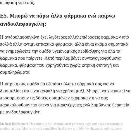
απόφαση για εσάς.
Ε5. Μπορώ να πάρω άλλα φάρμακα ενώ παίρνω
ανιδουλαφουγκίνη;
Η ανιδουλαφουγκίνη έχει λιγότερες αλληλεπιδράσεις φαρμάκων από
πολλά άλλα αντιμυκητιασικά φάρμακα, αλλά είναι ακόμα σημαντικό
να ενημερώσετε την ομάδα υγειονομικής περίθαλψης για όλα τα
φάρμακα που παίρνετε. Αυτό περιλαμβάνει συνταγογραφούμενα
φάρμακα, φάρμακα που χορηγούνται χωρίς ιατρική συνταγή και
συμπληρώματα.
Η ιατρική σας ομάδα θα εξετάσει όλα τα φάρμακά σας για να
διασφαλίσει ότι είναι ασφαλή για χρήση μαζί. Μπορεί να χρειαστεί να
προσαρμόσουν τις δόσεις ορισμένων φαρμάκων ή να σας
παρακολουθούν πιο στενά για παρενέργειες ενώ λαμβάνετε θεραπεία
με ανιδουλαφουγκίνη.
Medical Disclaimer:
This article is for informational purposes only and does not constitute
medical advice. Always consult a qualified healthcare provider for diagnosis and treatment