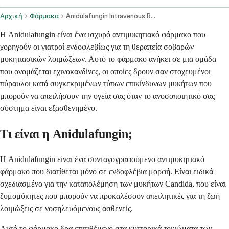
Αρχική
Φάρμακα
Anidulafungin Intravenous Route
Η Anidulafungin είναι ένα ισχυρό αντιμυκητιακό φάρμακο που
χορηγούν οι γιατροί ενδοφλεβίως για τη θεραπεία σοβαρών
μυκητιασικών λοιμώξεων. Αυτό το φάρμακο ανήκει σε μια ομάδα
που ονομάζεται εχινοκανδίνες, οι οποίες δρουν σαν στοχευμένοι
πύραυλοι κατά συγκεκριμένων τύπων επικίνδυνων μυκήτων που
μπορούν να απειλήσουν την υγεία σας όταν το ανοσοποιητικό σας
σύστημα είναι εξασθενημένο.
Τι είναι η Anidulafungin;
Η Anidulafungin είναι ένα συνταγογραφούμενο αντιμυκητιακό
φάρμακο που διατίθεται μόνο σε ενδοφλέβια μορφή. Είναι ειδικά
σχεδιασμένο για την καταπολέμηση των μυκήτων Candida, που είναι
ζυμομύκητες που μπορούν να προκαλέσουν απειλητικές για τη ζωή
λοιμώξεις σε νοσηλευόμενους ασθενείς.
Αυτό το φάρμακο δρα επιτιθέμενο στα κυτταρικά τοιχώματα των