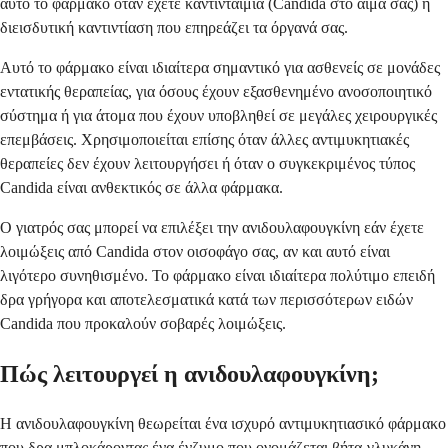
αυτό το φάρμακο όταν έχετε καντινταιμία (Candida στο αίμα σας) ή
διεισδυτική καντιντίαση που επηρεάζει τα όργανά σας.
Αυτό το φάρμακο είναι ιδιαίτερα σημαντικό για ασθενείς σε μονάδες
εντατικής θεραπείας, για όσους έχουν εξασθενημένο ανοσοποιητικό
σύστημα ή για άτομα που έχουν υποβληθεί σε μεγάλες χειρουργικές
επεμβάσεις. Χρησιμοποιείται επίσης όταν άλλες αντιμυκητιακές
θεραπείες δεν έχουν λειτουργήσει ή όταν ο συγκεκριμένος τύπος
Candida είναι ανθεκτικός σε άλλα φάρμακα.
Ο γιατρός σας μπορεί να επιλέξει την ανιδουλαφουγκίνη εάν έχετε
λοιμώξεις από Candida στον οισοφάγο σας, αν και αυτό είναι
λιγότερο συνηθισμένο. Το φάρμακο είναι ιδιαίτερα πολύτιμο επειδή
δρα γρήγορα και αποτελεσματικά κατά των περισσότερων ειδών
Candida που προκαλούν σοβαρές λοιμώξεις.
Πώς λειτουργεί η ανιδουλαφουγκίνη;
Η ανιδουλαφουγκίνη θεωρείται ένα ισχυρό αντιμυκητιασικό φάρμακο
που δρα μπλοκάροντας ένα ένζυμο που ονομάζεται βήτα-γλυκάνη