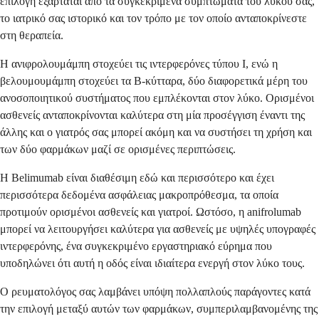
επιλογή εξαρτάται από τα συγκεκριμένα συμπτώματα του λύκου σας,
το ιατρικό σας ιστορικό και τον τρόπο με τον οποίο ανταποκρίνεστε
στη θεραπεία.
Η ανιφρολουμάμπη στοχεύει τις ιντερφερόνες τύπου Ι, ενώ η
βελουμουμάμπη στοχεύει τα Β-κύτταρα, δύο διαφορετικά μέρη του
ανοσοποιητικού συστήματος που εμπλέκονται στον λύκο. Ορισμένοι
ασθενείς ανταποκρίνονται καλύτερα στη μία προσέγγιση έναντι της
άλλης και ο γιατρός σας μπορεί ακόμη και να συστήσει τη χρήση και
των δύο φαρμάκων μαζί σε ορισμένες περιπτώσεις.
Η Belimumab είναι διαθέσιμη εδώ και περισσότερο και έχει
περισσότερα δεδομένα ασφάλειας μακροπρόθεσμα, τα οποία
προτιμούν ορισμένοι ασθενείς και γιατροί. Ωστόσο, η anifrolumab
μπορεί να λειτουργήσει καλύτερα για ασθενείς με υψηλές υπογραφές
ιντερφερόνης, ένα συγκεκριμένο εργαστηριακό εύρημα που
υποδηλώνει ότι αυτή η οδός είναι ιδιαίτερα ενεργή στον λύκο τους.
Ο ρευματολόγος σας λαμβάνει υπόψη πολλαπλούς παράγοντες κατά
την επιλογή μεταξύ αυτών των φαρμάκων, συμπεριλαμβανομένης της