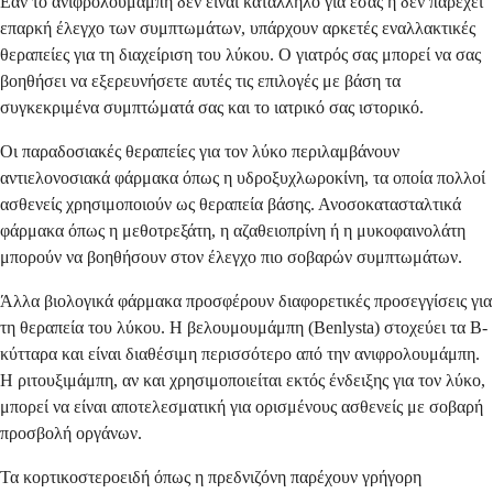
Εάν το ανιφρολουμάμπη δεν είναι κατάλληλο για εσάς ή δεν παρέχει
επαρκή έλεγχο των συμπτωμάτων, υπάρχουν αρκετές εναλλακτικές
θεραπείες για τη διαχείριση του λύκου. Ο γιατρός σας μπορεί να σας
βοηθήσει να εξερευνήσετε αυτές τις επιλογές με βάση τα
συγκεκριμένα συμπτώματά σας και το ιατρικό σας ιστορικό.
Οι παραδοσιακές θεραπείες για τον λύκο περιλαμβάνουν
αντιελονοσιακά φάρμακα όπως η υδροξυχλωροκίνη, τα οποία πολλοί
ασθενείς χρησιμοποιούν ως θεραπεία βάσης. Ανοσοκατασταλτικά
φάρμακα όπως η μεθοτρεξάτη, η αζαθειοπρίνη ή η μυκοφαινολάτη
μπορούν να βοηθήσουν στον έλεγχο πιο σοβαρών συμπτωμάτων.
Άλλα βιολογικά φάρμακα προσφέρουν διαφορετικές προσεγγίσεις για
τη θεραπεία του λύκου. Η βελουμουμάμπη (Benlysta) στοχεύει τα Β-
κύτταρα και είναι διαθέσιμη περισσότερο από την ανιφρολουμάμπη.
Η ριτουξιμάμπη, αν και χρησιμοποιείται εκτός ένδειξης για τον λύκο,
μπορεί να είναι αποτελεσματική για ορισμένους ασθενείς με σοβαρή
προσβολή οργάνων.
Τα κορτικοστεροειδή όπως η πρεδνιζόνη παρέχουν γρήγορη