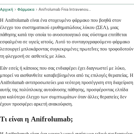
Αρχική
Φάρμακα
Anifrolumab Fnia Intravenous Route
Η Anifrolumab είναι ένα στοχευμένο φάρμακο που βοηθά στον
έλεγχο του συστηματικού ερυθηματώδους λύκου (ΣΕΛ), μιας
πάθησης κατά την οποία το ανοσοποιητικό σας σύστημα επιτίθεται
εσφαλμένα σε υγιείς ιστούς. Αυτό το συνταγογραφούμενο φάρμακο
λειτουργεί μπλοκάροντας συγκεκριμένες πρωτεΐνες που τροφοδοτούν
τη φλεγμονή σε ασθενείς με λύκο.
Εάν εσείς ή κάποιος που σας ενδιαφέρει έχει διαγνωστεί με λύκο,
μπορεί να αισθανθείτε καταβεβλημένοι από τις επιλογές θεραπείας. Η
Anifrolumab αντιπροσωπεύει μια νεότερη προσέγγιση στη διαχείριση
αυτής της πολύπλοκης αυτοάνοσης πάθησης, προσφέροντας ελπίδα
για καλύτερο έλεγχο των συμπτωμάτων όταν άλλες θεραπείες δεν
έχουν προσφέρει αρκετή ανακούφιση.
Τι είναι η Anifrolumab;
Η Anifrolumab είναι ένα μονοκλωνικό αντίσωμα ειδικά σχεδιασμένο