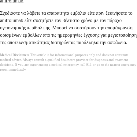
anifrolumab.
Σχεδιάστε να λάβετε τα απαραίτητα εμβόλια είτε πριν ξεκινήσετε το
anifrolumab είτε συζητήστε τον βέλτιστο χρόνο με τον πάροχο
υγειονομικής περίθαλψης. Μπορεί να συστήσουν την απομάκρυνση
ορισμένων εμβολίων από τις ημερομηνίες έγχυσης για μεγιστοποίηση
της αποτελεσματικότητας διατηρώντας παράλληλα την ασφάλεια.
Medical Disclaimer:
This article is for informational purposes only and does not constitute
medical advice. Always consult a qualified healthcare provider for diagnosis and treatment
decisions. If you are experiencing a medical emergency, call 911 or go to the nearest emergency
room immediately.