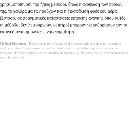
χρησιμοποιηθούν πιο ήπιες μέθοδοι, όπως η ανύψωση των ποδιών
της, το χαλάρωμα των ρούχων και η διασφάλιση φρέσκου αέρα.
Ωστόσο, σε πραγματικές καταστάσεις έκτακτης ανάγκης όπου αυτές
οι μέθοδοι δεν λειτουργούν, οι ιατροί μπορούν να καθορίσουν εάν τα
εισπνεόμενα αμμωνίας είναι απαραίτητα.
Medical Disclaimer:
This article is for informational purposes only and does not constitute
medical advice. Always consult a qualified healthcare provider for diagnosis and treatment
decisions. If you are experiencing a medical emergency, call 911 or go to the nearest emergency
room immediately.