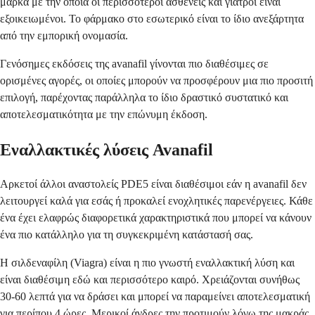
μάρκα με την οποία οι περισσότεροι ασθενείς και γιατροί είναι
εξοικειωμένοι. Το φάρμακο στο εσωτερικό είναι το ίδιο ανεξάρτητα
από την εμπορική ονομασία.
Γενόσημες εκδόσεις της avanafil γίνονται πιο διαθέσιμες σε
ορισμένες αγορές, οι οποίες μπορούν να προσφέρουν μια πιο προσιτή
επιλογή, παρέχοντας παράλληλα το ίδιο δραστικό συστατικό και
αποτελεσματικότητα με την επώνυμη έκδοση.
Εναλλακτικές λύσεις Avanafil
Αρκετοί άλλοι αναστολείς PDE5 είναι διαθέσιμοι εάν η avanafil δεν
λειτουργεί καλά για εσάς ή προκαλεί ενοχλητικές παρενέργειες. Κάθε
ένα έχει ελαφρώς διαφορετικά χαρακτηριστικά που μπορεί να κάνουν
ένα πιο κατάλληλο για τη συγκεκριμένη κατάστασή σας.
Η σιλδεναφίλη (Viagra) είναι η πιο γνωστή εναλλακτική λύση και
είναι διαθέσιμη εδώ και περισσότερο καιρό. Χρειάζονται συνήθως
30-60 λεπτά για να δράσει και μπορεί να παραμείνει αποτελεσματική
για περίπου 4 ώρες. Μερικοί άνδρες την προτιμούν λόγω της μακράς