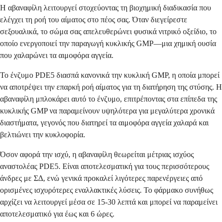
Η αβαναφίλη λειτουργεί στοχεύοντας τη βιοχημική διαδικασία που
ελέγχει τη ροή του αίματος στο πέος σας. Όταν διεγείρεστε
σεξουαλικά, το σώμα σας απελευθερώνει φυσικά νιτρικό οξείδιο, το
οποίο ενεργοποιεί την παραγωγή κυκλικής GMP—μια χημική ουσία
που χαλαρώνει τα αιμοφόρα αγγεία.
Το ένζυμο PDE5 διασπά κανονικά την κυκλική GMP, η οποία μπορεί
να αποτρέψει την επαρκή ροή αίματος για τη διατήρηση της στύσης. Η
αβαναφίλη μπλοκάρει αυτό το ένζυμο, επιτρέποντας στα επίπεδα της
κυκλικής GMP να παραμείνουν υψηλότερα για μεγαλύτερα χρονικά
διαστήματα, γεγονός που διατηρεί τα αιμοφόρα αγγεία χαλαρά και
βελτιώνει την κυκλοφορία.
Όσον αφορά την ισχύ, η αβαναφίλη θεωρείται μέτριας ισχύος
αναστολέας PDE5. Είναι αποτελεσματική για τους περισσότερους
άνδρες με ΣΔ, ενώ γενικά προκαλεί λιγότερες παρενέργειες από
ορισμένες ισχυρότερες εναλλακτικές λύσεις. Το φάρμακο συνήθως
αρχίζει να λειτουργεί μέσα σε 15-30 λεπτά και μπορεί να παραμείνει
αποτελεσματικό για έως και 6 ώρες.