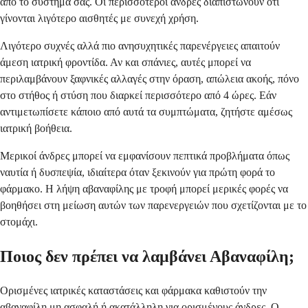
από το σύστημά σας. Οι περισσότεροι άνδρες διαπιστώνουν ότι
γίνονται λιγότερο αισθητές με συνεχή χρήση.
Λιγότερο συχνές αλλά πιο ανησυχητικές παρενέργειες απαιτούν
άμεση ιατρική φροντίδα. Αν και σπάνιες, αυτές μπορεί να
περιλαμβάνουν ξαφνικές αλλαγές στην όραση, απώλεια ακοής, πόνο
στο στήθος ή στύση που διαρκεί περισσότερο από 4 ώρες. Εάν
αντιμετωπίσετε κάποιο από αυτά τα συμπτώματα, ζητήστε αμέσως
ιατρική βοήθεια.
Μερικοί άνδρες μπορεί να εμφανίσουν πεπτικά προβλήματα όπως
ναυτία ή δυσπεψία, ιδιαίτερα όταν ξεκινούν για πρώτη φορά το
φάρμακο. Η λήψη αβαναφίλης με τροφή μπορεί μερικές φορές να
βοηθήσει στη μείωση αυτών των παρενεργειών που σχετίζονται με το
στομάχι.
Ποιος δεν πρέπει να λαμβάνει Αβαναφίλη;
Ορισμένες ιατρικές καταστάσεις και φάρμακα καθιστούν την
αβαναφίλη μη ασφαλή ή ακατάλληλη για ορισμένους άνδρες. Ο