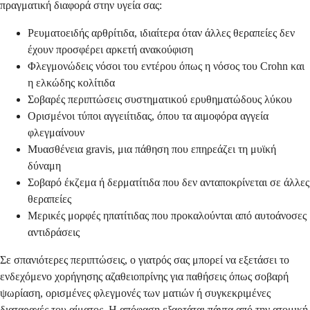
πραγματική διαφορά στην υγεία σας:
Ρευματοειδής αρθρίτιδα, ιδιαίτερα όταν άλλες θεραπείες δεν
έχουν προσφέρει αρκετή ανακούφιση
Φλεγμονώδεις νόσοι του εντέρου όπως η νόσος του Crohn και
η ελκώδης κολίτιδα
Σοβαρές περιπτώσεις συστηματικού ερυθηματώδους λύκου
Ορισμένοι τύποι αγγειίτιδας, όπου τα αιμοφόρα αγγεία
φλεγμαίνουν
Μυασθένεια gravis, μια πάθηση που επηρεάζει τη μυϊκή
δύναμη
Σοβαρό έκζεμα ή δερματίτιδα που δεν ανταποκρίνεται σε άλλες
θεραπείες
Μερικές μορφές ηπατίτιδας που προκαλούνται από αυτοάνοσες
αντιδράσεις
Σε σπανιότερες περιπτώσεις, ο γιατρός σας μπορεί να εξετάσει το
ενδεχόμενο χορήγησης αζαθειοπρίνης για παθήσεις όπως σοβαρή
ψωρίαση, ορισμένες φλεγμονές των ματιών ή συγκεκριμένες
διαταραχές του αίματος. Η απόφαση εξαρτάται πάντα από την ατομική