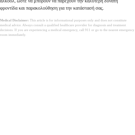
αλκοόλ, ώστε να μπορούν να παρέχουν την καλύτερη δυνατή
φροντίδα και παρακολούθηση για την κατάστασή σας.
Medical Disclaimer:
This article is for informational purposes only and does not constitute
medical advice. Always consult a qualified healthcare provider for diagnosis and treatment
decisions. If you are experiencing a medical emergency, call 911 or go to the nearest emergency
room immediately.