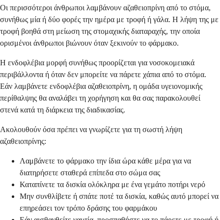
Οι περισσότεροι άνθρωποι λαμβάνουν αζαθειοπρίνη από το στόμα,
συνήθως μία ή δύο φορές την ημέρα με τροφή ή γάλα. Η λήψη της με
τροφή βοηθά στη μείωση της στομαχικής διαταραχής, την οποία
ορισμένοι άνθρωποι βιώνουν όταν ξεκινούν το φάρμακο.
Η ενδοφλέβια μορφή συνήθως προορίζεται για νοσοκομειακά
περιβάλλοντα ή όταν δεν μπορείτε να πάρετε χάπια από το στόμα.
Εάν λαμβάνετε ενδοφλέβια αζαθειοπρίνη, η ομάδα υγειονομικής
περίθαλψης θα αναλάβει τη χορήγηση και θα σας παρακολουθεί
στενά κατά τη διάρκεια της διαδικασίας.
Ακολουθούν όσα πρέπει να γνωρίζετε για τη σωστή λήψη
αζαθειοπρίνης:
Λαμβάνετε το φάρμακο την ίδια ώρα κάθε μέρα για να
διατηρήσετε σταθερά επίπεδα στο σώμα σας
Καταπίνετε τα δισκία ολόκληρα με ένα γεμάτο ποτήρι νερό
Μην συνθλίβετε ή σπάτε ποτέ τα δισκία, καθώς αυτό μπορεί να
επηρεάσει τον τρόπο δράσης του φαρμάκου
Εάν αισθανθείτε ναυτία, προσπαθήστε να το πάρετε με τροφή ή