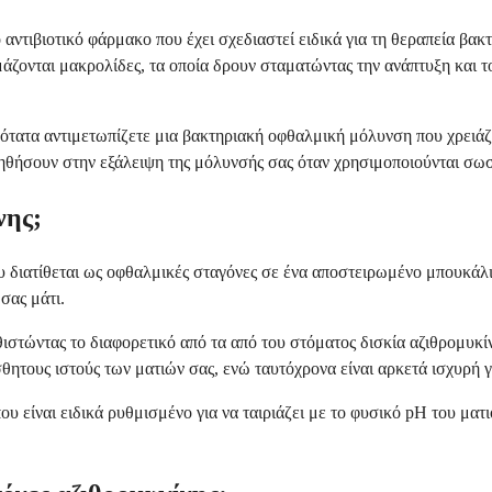
αντιβιοτικό φάρμακο που έχει σχεδιαστεί ειδικά για τη θεραπεία βα
μάζονται μακρολίδες, τα οποία δρουν σταματώντας την ανάπτυξη και
ότατα αντιμετωπίζετε μια βακτηριακή οφθαλμική μόλυνση που χρειάζε
βοηθήσουν στην εξάλειψη της μόλυνσής σας όταν χρησιμοποιούνται σω
νης;
ου διατίθεται ως οφθαλμικές σταγόνες σε ένα αποστειρωμένο μπουκάλι
σας μάτι.
ιστώντας το διαφορετικό από τα από του στόματος δισκία αζιθρομυκί
σθητους ιστούς των ματιών σας, ενώ ταυτόχρονα είναι αρκετά ισχυρή 
που είναι ειδικά ρυθμισμένο για να ταιριάζει με το φυσικό pH του μ