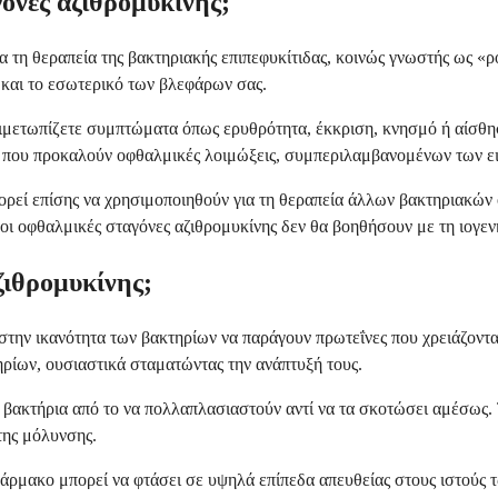
γόνες αζιθρομυκίνης;
 τη θεραπεία της βακτηριακής επιπεφυκίτιδας, κοινώς γνωστής ως «ρ
ς και το εσωτερικό των βλεφάρων σας.
ντιμετωπίζετε συμπτώματα όπως ερυθρότητα, έκκριση, κνησμό ή αίσθ
ν που προκαλούν οφθαλμικές λοιμώξεις, συμπεριλαμβανομένων των ειδ
πορεί επίσης να χρησιμοποιηθούν για τη θεραπεία άλλων βακτηριακώ
 οι οφθαλμικές σταγόνες αζιθρομυκίνης δεν θα βοηθήσουν με τη ιογεν
ζιθρομυκίνης;
στην ικανότητα των βακτηρίων να παράγουν πρωτεΐνες που χρειάζοντα
ίων, ουσιαστικά σταματώντας την ανάπτυξή τους.
α βακτήρια από το να πολλαπλασιαστούν αντί να τα σκοτώσει αμέσως
της μόλυνσης.
ρμακο μπορεί να φτάσει σε υψηλά επίπεδα απευθείας στους ιστούς τ