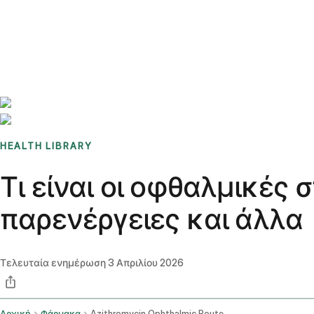
Benchmarks
Stories
FAQ
Sign up / Log in
HEALTH LIBRARY
Τι είναι οι οφθαλμικές 
παρενέργειες και άλλα
Τελευταία ενημέρωση
3 Απριλίου 2026
Αρχική
Φάρμακα
Azithromycin Ophthalmic Route