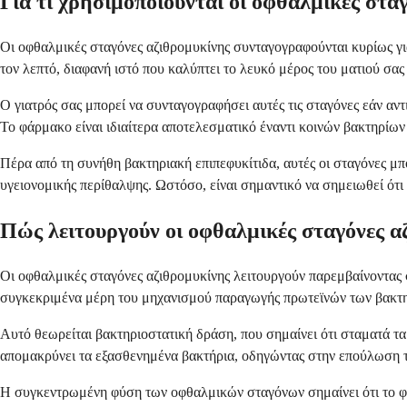
Για τι χρησιμοποιούνται οι οφθαλμικές στα
Οι οφθαλμικές σταγόνες αζιθρομυκίνης συνταγογραφούνται κυρίως για
τον λεπτό, διαφανή ιστό που καλύπτει το λευκό μέρος του ματιού σα
Ο γιατρός σας μπορεί να συνταγογραφήσει αυτές τις σταγόνες εάν α
Το φάρμακο είναι ιδιαίτερα αποτελεσματικό έναντι κοινών βακτηρίω
Πέρα από τη συνήθη βακτηριακή επιπεφυκίτιδα, αυτές οι σταγόνες μ
υγειονομικής περίθαλψης. Ωστόσο, είναι σημαντικό να σημειωθεί ότι
Πώς λειτουργούν οι οφθαλμικές σταγόνες α
Οι οφθαλμικές σταγόνες αζιθρομυκίνης λειτουργούν παρεμβαίνοντας 
συγκεκριμένα μέρη του μηχανισμού παραγωγής πρωτεϊνών των βακτηρ
Αυτό θεωρείται βακτηριοστατική δράση, που σημαίνει ότι σταματά τ
απομακρύνει τα εξασθενημένα βακτήρια, οδηγώντας στην επούλωση 
Η συγκεντρωμένη φύση των οφθαλμικών σταγόνων σημαίνει ότι το φά