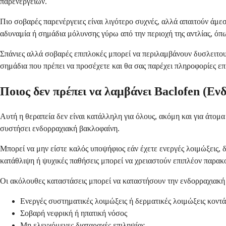
παρενεργειών.
Πιο σοβαρές παρενέργειες είναι λιγότερο συχνές, αλλά απαιτούν άμε
αδυναμία ή σημάδια μόλυνσης γύρω από την περιοχή της αντλίας, όπω
Σπάνιες αλλά σοβαρές επιπλοκές μπορεί να περιλαμβάνουν δυσλειτου
σημάδια που πρέπει να προσέχετε και θα σας παρέχει πληροφορίες επ
Ποιος δεν πρέπει να λαμβάνει Baclofen (Εν
Αυτή η θεραπεία δεν είναι κατάλληλη για όλους, ακόμη και για άτομ
συστήσει ενδορραχιακή βακλοφαίνη.
Μπορεί να μην είστε καλός υποψήφιος εάν έχετε ενεργές λοιμώξεις, 
κατάθλιψη ή ψυχικές παθήσεις μπορεί να χρειαστούν επιπλέον παρακ
Οι ακόλουθες καταστάσεις μπορεί να καταστήσουν την ενδορραχιακή
Ενεργές συστηματικές λοιμώξεις ή δερματικές λοιμώξεις κοντά 
Σοβαρή νεφρική ή ηπατική νόσος
Μη ελεγχόμενες διαταραχές επιληψίας