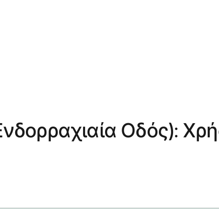
Ενδορραχιαία Οδός): Χρή