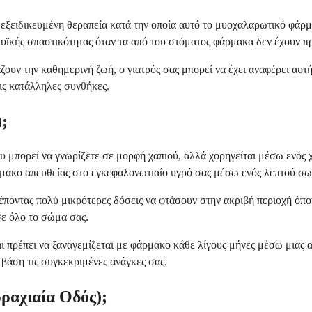
 εξειδικευμένη θεραπεία κατά την οποία αυτό το μυοχαλαρωτικό φάρμ
υϊκής σπαστικότητας όταν τα από του στόματος φάρμακα δεν έχουν π
υν την καθημερινή ζωή, ο γιατρός σας μπορεί να έχει αναφέρει αυτήν
ις κατάλληλες συνθήκες.
);
υ μπορεί να γνωρίζετε σε μορφή χαπιού, αλλά χορηγείται μέσω ενός 
άρμακο απευθείας στο εγκεφαλονωτιαίο υγρό σας μέσω ενός λεπτού σ
ποντας πολύ μικρότερες δόσεις να φτάσουν στην ακριβή περιοχή όπου
σε όλο το σώμα σας.
αι πρέπει να ξαναγεμίζεται με φάρμακο κάθε λίγους μήνες μέσω μιας α
ε βάση τις συγκεκριμένες ανάγκες σας.
ρραχιαία Οδός);