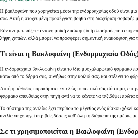
Η βακλοφαίνη που χορηγείται μέσω της ενδορραχιαίας οδού είναι μια
σας. Αυτή η στοχευμένη προσέγγιση βοηθά στη διαχείριση σοβαρής μ
Εάν αντιμετωπίζετε έντονη μυϊκή δυσκαμψία ή σπασμούς που επηρεάζο
λήψη χαπιών, αλλά μπορεί να προσφέρει σημαντική ανακούφιση για τ
Τι είναι η Βακλοφαίνη (Ενδορραχιαία Οδός
Η ενδορραχιαία βακλοφαίνη είναι το ίδιο μυοχαλαρωτικό φάρμακο πο
κάτω από το δέρμα σας, συνήθως στην κοιλιά σας, και στέλνει το φ
Αυτή η μέθοδος παρακάμπτει εντελώς το πεπτικό σας σύστημα, επιτρέ
φάρμακο απευθείας στην πηγή αντί να το κάνετε να ταξιδέψει πρώτα 
Το σύστημα της αντλίας έχει περίπου το μέγεθος ενός δίσκου χόκεϊ κ
αντλία να χορηγεί ακριβείς δόσεις καθ' όλη τη διάρκεια της ημέρας μ
Σε τι χρησιμοποιείται η Βακλοφαίνη (Ενδο