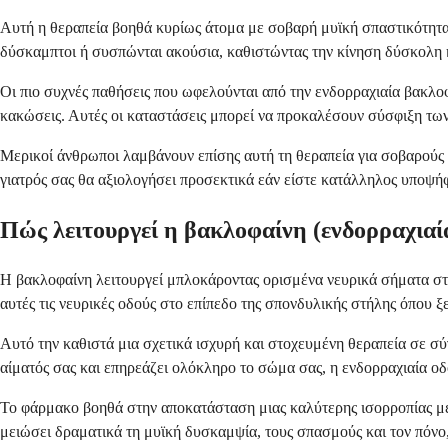
Αυτή η θεραπεία βοηθά κυρίως άτομα με σοβαρή μυϊκή σπαστικότητα 
δύσκαμπτοι ή συσπώνται ακούσια, καθιστώντας την κίνηση δύσκολη 
Οι πιο συχνές παθήσεις που ωφελούνται από την ενδορραχιαία βακλο
κακώσεις. Αυτές οι καταστάσεις μπορεί να προκαλέσουν σύσφιξη των
Μερικοί άνθρωποι λαμβάνουν επίσης αυτή τη θεραπεία για σοβαρούς 
γιατρός σας θα αξιολογήσει προσεκτικά εάν είστε κατάλληλος υποψήφ
Πώς λειτουργεί η βακλοφαίνη (ενδορραχιαία
Η βακλοφαίνη λειτουργεί μπλοκάροντας ορισμένα νευρικά σήματα στο
αυτές τις νευρικές οδούς στο επίπεδο της σπονδυλικής στήλης όπου ξε
Αυτό την καθιστά μια σχετικά ισχυρή και στοχευμένη θεραπεία σε σ
αίματός σας και επηρεάζει ολόκληρο το σώμα σας, η ενδορραχιαία οδ
Το φάρμακο βοηθά στην αποκατάσταση μιας καλύτερης ισορροπίας με
μειώσει δραματικά τη μυϊκή δυσκαμψία, τους σπασμούς και τον πόνο, 