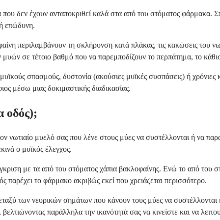
που δεν έχουν ανταποκριθεί καλά στα από του στόματος φάρμακα. Σπα
ή επώδυνη.
φαίνη περιλαμβάνουν τη σκλήρυνση κατά πλάκας, τις κακώσεις του νω
 μυών σε τέτοιο βαθμό που να παρεμποδίζουν το περπάτημα, το κάθισ
μυϊκούς σπασμούς, δυστονία (ακούσιες μυϊκές συσπάσεις) ή χρόνιες 
ιος μέσω μιας δοκιμαστικής διαδικασίας.
 οδός);
ν νωτιαίο μυελό σας που λένε στους μύες να συστέλλονται ή να παρα
κινά ο μυϊκός έλεγχος.
ύγκριση με τα από του στόματος χάπια βακλοφαίνης. Ενώ το από του 
ός παρέχει το φάρμακο ακριβώς εκεί που χρειάζεται περισσότερο.
ταξύ των νευρικών σημάτων που κάνουν τους μύες να συστέλλονται 
βελτιώνοντας παράλληλα την ικανότητά σας να κινείστε και να λειτου