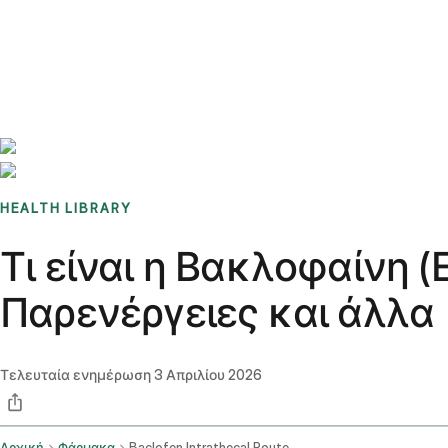
Benchmarks
Stories
FAQ
Sign up / Log in
HEALTH LIBRARY
Τι είναι η Βακλοφαίνη (
Παρενέργειες και άλλα
Τελευταία ενημέρωση
3 Απριλίου 2026
Αρχική
Φάρμακα
Baclofen Intrathecal Route