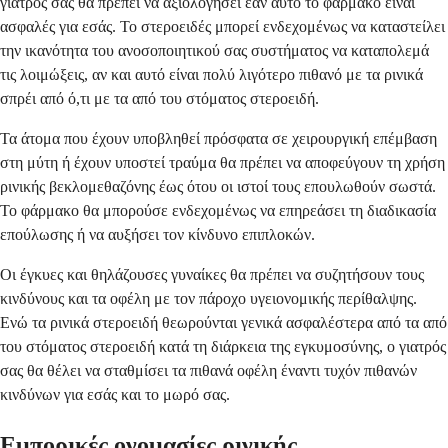
γιατρός σας θα πρέπει να αξιολογήσει εάν αυτό το φάρμακο είναι
ασφαλές για εσάς. Το στεροειδές μπορεί ενδεχομένως να καταστείλει
την ικανότητα του ανοσοποιητικού σας συστήματος να καταπολεμά
τις λοιμώξεις, αν και αυτό είναι πολύ λιγότερο πιθανό με τα ρινικά
σπρέι από ό,τι με τα από του στόματος στεροειδή.
Τα άτομα που έχουν υποβληθεί πρόσφατα σε χειρουργική επέμβαση
στη μύτη ή έχουν υποστεί τραύμα θα πρέπει να αποφεύγουν τη χρήση
ρινικής βεκλομεθαζόνης έως ότου οι ιστοί τους επουλωθούν σωστά.
Το φάρμακο θα μπορούσε ενδεχομένως να επηρεάσει τη διαδικασία
επούλωσης ή να αυξήσει τον κίνδυνο επιπλοκών.
Οι έγκυες και θηλάζουσες γυναίκες θα πρέπει να συζητήσουν τους
κινδύνους και τα οφέλη με τον πάροχο υγειονομικής περίθαλψης.
Ενώ τα ρινικά στεροειδή θεωρούνται γενικά ασφαλέστερα από τα από
του στόματος στεροειδή κατά τη διάρκεια της εγκυμοσύνης, ο γιατρός
σας θα θέλει να σταθμίσει τα πιθανά οφέλη έναντι τυχόν πιθανών
κινδύνων για εσάς και το μωρό σας.
Εμπορικές ονομασίες ρινικής