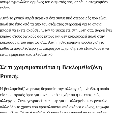
αντιφλεγμονώδεις ορμόνες του σώματός σας, αλλά με στοχευμένο
τρόπο.
Αυτό το ρινικό σπρέι περιέχει ένα συνθετικό στεροειδές που είναι
πολύ πιο ήπιο από τα από του στόματος στεροειδή για τα οποία
μπορεί να έχετε ακούσει. Όταν το ψεκάζετε στη μύτη σας, παραμένει
κυρίως στους ρινικούς σας ιστούς και δεν κυκλοφορεί πολύ στην
κυκλοφορία του αίματός σας. Αυτή η στοχευμένη προσέγγιση το
καθιστά ασφαλέστερο για μακροχρόνια χρήση, ενώ εξακολουθεί να
είναι εξαιρετικά αποτελεσματικό.
Σε τι χρησιμοποιείται η Βεκλομεθαζόνη
Ρινική;
Η βεκλομεθαζόνη ρινική θεραπεύει την αλλεργική ρινίτιδα, η οποία
είναι ο ιατρικός όρος για τον πυρετό εκ χόρτου ή τις εποχιακές
αλλεργίες. Συνταγογραφείται επίσης για τις αλλεργίες των ρινικών
οδών όλο το χρόνο που προκαλούνται από ακάρεα σκόνης, τρίχωμα
κατοικίδιων ζώων ή μούχλα. Ο γιατρός σας μπορεί να το συστήσει