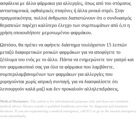
ασφάλεια με άλλα φάρμακα για αλλεργίες, όπως από του στόματος
αντιισταμινικά, οφθαλμικές σταγόνες ή άλλα ρινικά σπρέι. Στην
πραγματικότητα, πολλοί άνθρωποι διαπιστώνουν ότι ο συνδυασμός
θεραπειών παρέχει καλύτερο έλεγχο των συμπτωμάτων από ό,τι η
χρήση οποιουδήποτε μεμονωμένου φαρμάκου.
Ωστόσο, θα πρέπει να αφήνετε διάστημα τουλάχιστον 15 λεπτών
μεταξύ διαφορετικών ρινικών φαρμάκων για να αποφύγετε το
ξέπλυμα του ενός με το άλλο. Πάντα να ενημερώνετε τον γιατρό και
τον φαρμακοποιό σας για όλα τα φάρμακα που λαμβάνετε,
συμπεριλαμβανομένων των φαρμάκων για αλλεργίες που
χορηγούνται χωρίς ιατρική συνταγή, για να διασφαλίσετε ότι
λειτουργούν καλά μαζί και δεν προκαλούν αλληλεπιδράσεις.
Medical Disclaimer:
This article is for informational purposes only and does not constitute
medical advice. Always consult a qualified healthcare provider for diagnosis and treatment
decisions. If you are experiencing a medical emergency, call 911 or go to the nearest emergency
room immediately.