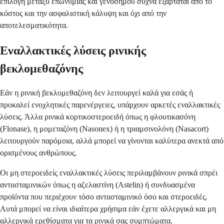
επιλογή μεταξύ επωνυμίας και γενοσήμου συχνά εξαρτάται από το
κόστος και την ασφαλιστική κάλυψη και όχι από την
αποτελεσματικότητα.
Εναλλακτικές λύσεις ρινικής
βεκλομεθαζόνης
Εάν η ρινική βεκλομεθαζόνη δεν λειτουργεί καλά για εσάς ή
προκαλεί ενοχλητικές παρενέργειες, υπάρχουν αρκετές εναλλακτικές
λύσεις. Άλλα ρινικά κορτικοστεροειδή όπως η φλουτικασόνη
(Flonase), η μομεταζόνη (Nasonex) ή η τριαμσινολόνη (Nasacort)
λειτουργούν παρόμοια, αλλά μπορεί να γίνονται καλύτερα ανεκτά από
ορισμένους ανθρώπους.
Οι μη στεροειδείς εναλλακτικές λύσεις περιλαμβάνουν ρινικά σπρέι
αντιισταμινικών όπως η αζελαστίνη (Astelin) ή συνδυασμένα
προϊόντα που περιέχουν τόσο αντιισταμινικό όσο και στεροειδές.
Αυτά μπορεί να είναι ιδιαίτερα χρήσιμα εάν έχετε αλλεργικά και μη
αλλεργικά ερεθίσματα για τα ρινικά σας συμπτώματα.