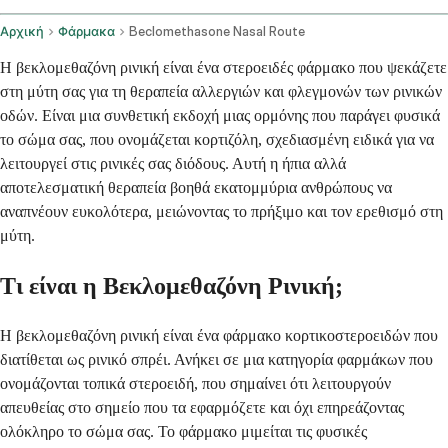
Αρχική
Φάρμακα
Beclomethasone Nasal Route
Η βεκλομεθαζόνη ρινική είναι ένα στεροειδές φάρμακο που ψεκάζετε
στη μύτη σας για τη θεραπεία αλλεργιών και φλεγμονών των ρινικών
οδών. Είναι μια συνθετική εκδοχή μιας ορμόνης που παράγει φυσικά
το σώμα σας, που ονομάζεται κορτιζόλη, σχεδιασμένη ειδικά για να
λειτουργεί στις ρινικές σας διόδους. Αυτή η ήπια αλλά
αποτελεσματική θεραπεία βοηθά εκατομμύρια ανθρώπους να
αναπνέουν ευκολότερα, μειώνοντας το πρήξιμο και τον ερεθισμό στη
μύτη.
Τι είναι η Βεκλομεθαζόνη Ρινική;
Η βεκλομεθαζόνη ρινική είναι ένα φάρμακο κορτικοστεροειδών που
διατίθεται ως ρινικό σπρέι. Ανήκει σε μια κατηγορία φαρμάκων που
ονομάζονται τοπικά στεροειδή, που σημαίνει ότι λειτουργούν
απευθείας στο σημείο που τα εφαρμόζετε και όχι επηρεάζοντας
ολόκληρο το σώμα σας. Το φάρμακο μιμείται τις φυσικές