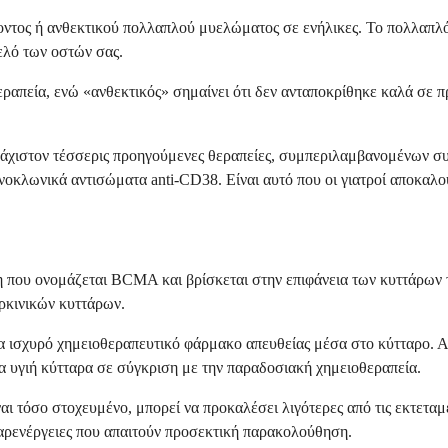
ζοντος ή ανθεκτικού πολλαπλού μυελώματος σε ενήλικες. Το πολλαπλό
ελό των οστών σας.
θεραπεία, ενώ «ανθεκτικός» σημαίνει ότι δεν ανταποκρίθηκε καλά σε
ουλάχιστον τέσσερις προηγούμενες θεραπείες, συμπεριλαμβανομένων
οκλωνικά αντισώματα anti-CD38. Είναι αυτό που οι γιατροί αποκαλού
η που ονομάζεται BCMA και βρίσκεται στην επιφάνεια των κυττάρων
αρκινικών κυττάρων.
να ισχυρό χημειοθεραπευτικό φάρμακο απευθείας μέσα στο κύτταρο.
α υγιή κύτταρα σε σύγκριση με την παραδοσιακή χημειοθεραπεία.
ναι τόσο στοχευμένο, μπορεί να προκαλέσει λιγότερες από τις εκτετα
αρενέργειες που απαιτούν προσεκτική παρακολούθηση.