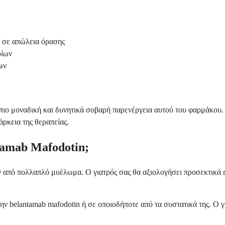
ι σε απώλεια όρασης
ρίων
ων
 πιο μοναδική και δυνητικά σοβαρή παρενέργεια αυτού του φαρμάκου. 
άρκεια της θεραπείας.
ntamab Mafodotin;
 από πολλαπλό μυέλωμα. Ο γιατρός σας θα αξιολογήσει προσεκτικά εά
ην belantamab mafodotin ή σε οποιοδήποτε από τα συστατικά της. Ο γ