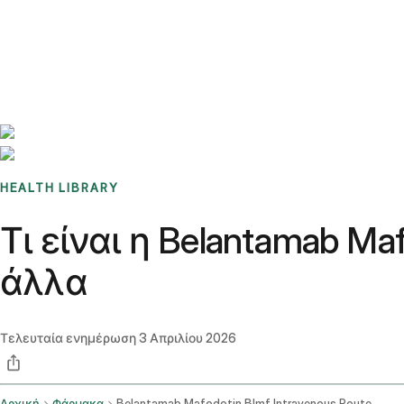
Benchmarks
Stories
FAQ
Sign up / Log in
HEALTH LIBRARY
Τι είναι η Belantamab M
άλλα
Τελευταία ενημέρωση
3 Απριλίου 2026
Αρχική
Φάρμακα
Belantamab Mafodotin Blmf Intravenous Route