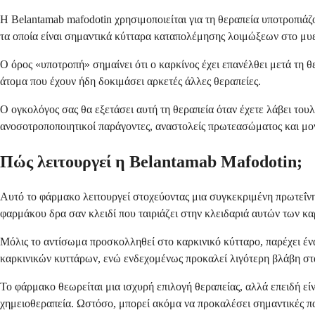
Η Belantamab mafodotin χρησιμοποιείται για τη θεραπεία υποτροπιά
τα οποία είναι σημαντικά κύτταρα καταπολέμησης λοιμώξεων στο μυ
Ο όρος «υποτροπή» σημαίνει ότι ο καρκίνος έχει επανέλθει μετά τη 
άτομα που έχουν ήδη δοκιμάσει αρκετές άλλες θεραπείες.
Ο ογκολόγος σας θα εξετάσει αυτή τη θεραπεία όταν έχετε λάβει τ
ανοσοτροποποιητικοί παράγοντες, αναστολείς πρωτεασώματος και μον
Πώς λειτουργεί η Belantamab Mafodotin;
Αυτό το φάρμακο λειτουργεί στοχεύοντας μια συγκεκριμένη πρωτεΐν
φαρμάκου δρα σαν κλειδί που ταιριάζει στην κλειδαριά αυτών των κ
Μόλις το αντίσωμα προσκολληθεί στο καρκινικό κύτταρο, παρέχει έ
καρκινικών κυττάρων, ενώ ενδεχομένως προκαλεί λιγότερη βλάβη στ
Το φάρμακο θεωρείται μια ισχυρή επιλογή θεραπείας, αλλά επειδή εί
χημειοθεραπεία. Ωστόσο, μπορεί ακόμα να προκαλέσει σημαντικές π