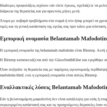
Ιδιαίτερες προφυλάξεις ισχύουν εάν είστε έγκυος, σχεδιάζετε να μεί
διάρκεια της θεραπείας και για αρκετούς μήνες μετά.
Άτομα με σοβαρά προβλήματα στα νεφρά ή στο ήπαρ μπορεί να χρειαστ
τιμές και τη γενική κατάσταση της υγείας σας πριν κάνει μια σύσταση.
Εμπορική ονομασία Belantamab Mafodotin
Η εμπορική ονομασία της belantamab mafodotin είναι Blenrep. Αυτή ε
Η Blenrep κατασκευάζεται από την GlaxoSmithKline και εγκρίθηκε α
Όταν συζητάτε τη θεραπεία σας με παρόχους υγειονομικής περίθαλψης
mafodotin-blmf, ενώ η εμπορική ονομασία είναι απλώς Blenrep.
Εναλλακτικές λύσεις Belantamab Mafodoti
Εάν η βελανταμάμπη μαφοδοτίνη δεν είναι κατάλληλη για εσάς ή στα
συγκεκριμένη κατάστασή σας και τις προηγούμενες θεραπείες όταν συ