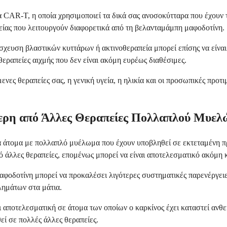
 CAR-T, η οποία χρησιμοποιεί τα δικά σας ανοσοκύτταρα που έχουν 
είας που λειτουργούν διαφορετικά από τη βελανταμάμπη μαφοδοτίνη.
ευση βλαστικών κυττάρων ή ακτινοθεραπεία μπορεί επίσης να είναι ε
εραπείες αιχμής που δεν είναι ακόμη ευρέως διαθέσιμες.
νες θεραπείες σας, η γενική υγεία, η ηλικία και οι προσωπικές προτ
ερη από Άλλες Θεραπείες Πολλαπλού Μυελ
άτομα με πολλαπλό μυέλωμα που έχουν υποβληθεί σε εκτεταμένη προ
 άλλες θεραπείες, επομένως μπορεί να είναι αποτελεσματικό ακόμη κ
αφοδοτίνη μπορεί να προκαλέσει λιγότερες συστηματικές παρενέργει
βλημάτων στα μάτια.
αποτελεσματική σε άτομα των οποίων ο καρκίνος έχει καταστεί ανθεκτ
εί σε πολλές άλλες θεραπείες.