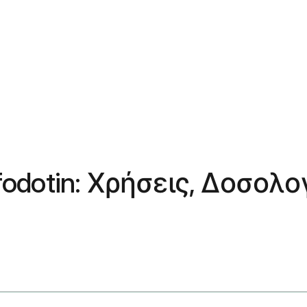
afodotin: Χρήσεις, Δοσολ